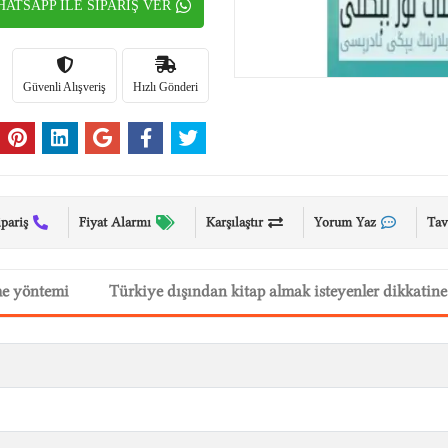
ATSAPP İLE SİPARİŞ VER
Güvenli Alışveriş
Hızlı Gönderi
ipariş
Fiyat Alarmı
Karşılaştır
Yorum Yaz
Tav
me yöntemi
Türkiye dışından kitap almak isteyenler dikkatine