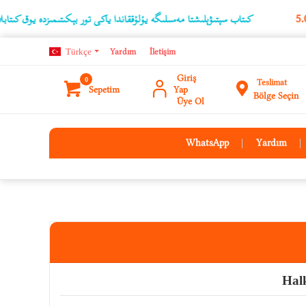
كىتاب سېتىۋېلىشتا مەسىلىگە يۇلۇققاندا ياكى تور بېكىتىمىزدە يوق كىتابلارنىڭ ئۇچۇر
Türkçe
Yardım
İletişim
Giriş
0
Teslimat
Sepetim
Yap
Bölge Seçin
Üye Ol
WhatsApp
Yardım
Hal