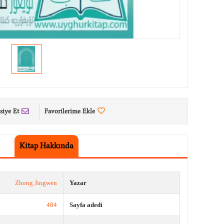
siye Et
Favorilerime Ekle
Kitap Hakkında
Zhong Jingwen
Yazar
484
Sayfa adedi