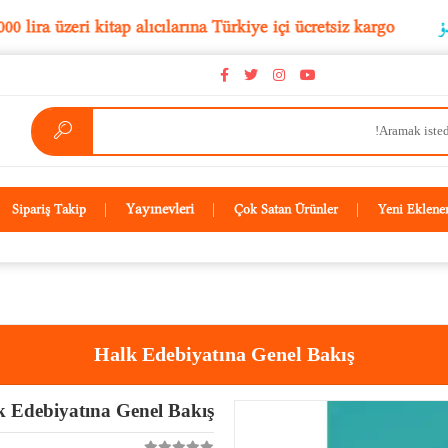
5.000 lira üzeri kitap alıcılarına Türkiye içi ücretsiz kar
Yayınevleri
Sipariş Takip
Çok Satan Ürünler
Yeni Eklene
Halk Edebiyatına Genel Bakış
k Edebiyatına Genel Bakış