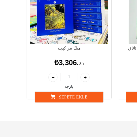
ئاتاق
مىڭ بىر كېچە
₺3,306.
25
پارچە
SEPETE EKLE