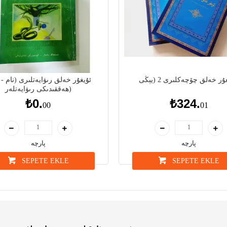
ئۇيغۇر خەلق رىۋايەتلىرى (نام - 
ھەققىدىكى رىۋايەتلەر)
₺0.
₺324.
00
01
پارچە
پارچە
SEPETE EKLE
SEPETE EKLE