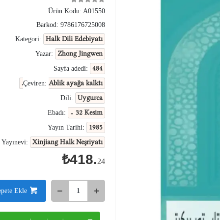
Ürün Kodu:
A01550
Barkod:
9786176725008
Halk Dili Edebiyatı
Kategori:
Zhong Jingwen
Yazar:
484
Sayfa adedi:
Ablik ayağa kalktı.
Çeviren:
Uygurca
Dili:
- 32 Kesim
Ebadı:
1985
Yayın Tarihi:
Xinjiang Halk Neşriyatı
Yayınevi:
₺418.
24
epete Ekle