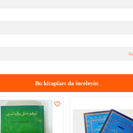
Xi
Bu kitapları da inceleyin