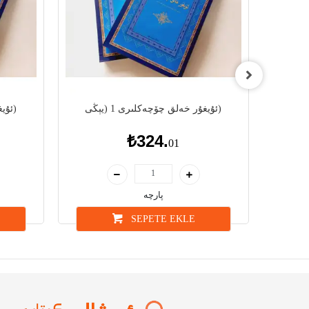
ئۇيغۇر خەلق چۆچەكلىرى 1 (يېڭى)
ئۇيغۇر خەلق چۆچەكلىرى 2 (يېڭى)
₺324.
01
پارچە
SEPETE EKLE