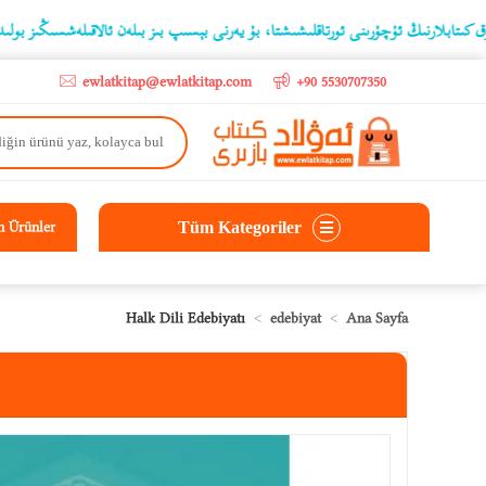
go
ىڭ ئۇچۇرىنى ئورتاقلىشىشتا، بۇ يەرنى بېسىپ بىز بىلەن ئالاقىلەشسىڭىز بولىدۇ
ewlatkitap@ewlatkitap.com
+90 5530707350
Tüm Kategoriler
n Ürünler
Halk Dili Edebiyatı
edebiyat
Ana Sayfa