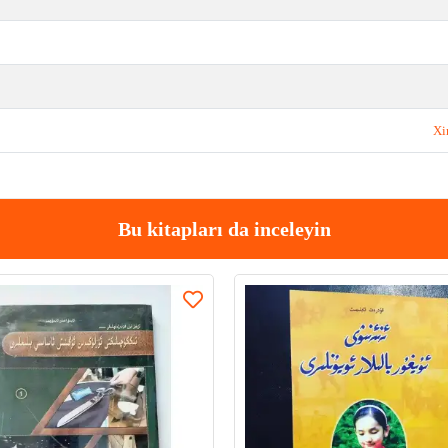
Xi
Bu kitapları da inceleyin