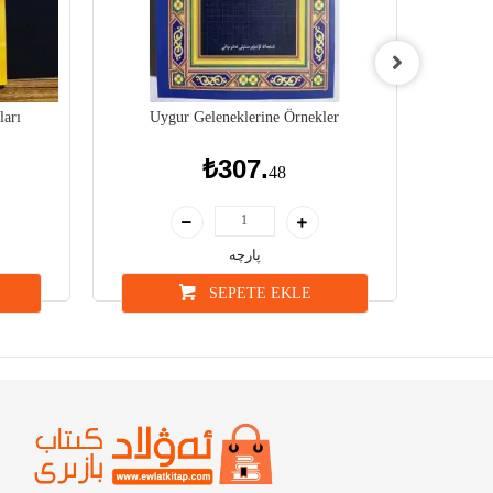
ları
Uygur Geleneklerine Örnekler
Uygur G
₺307.
48
پارچە
SEPETE EKLE