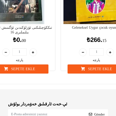
تىككۈچىلىكنى ئۆزلۈكىدىن ئۆگىنىش 
Geleneksel Uygur çocuk oyun
بىلىملىرى 16
₺0.
₺266.
00
15
پارچە
پارچە
SEPETE EKLE
SEPETE EKLE
ئې-خەت ئارقىلىق خەۋەردار بولۇش
Gönder