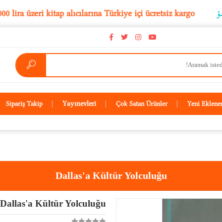
5.000 lira üzeri kitap alıcılarına Türkiye içi ücretsiz kar
Yayınevleri
Sipariş Takip
Çok Satan Ürünler
Yeni Eklene
Dallas'a Kültür Yolculuğu
Dallas'a Kültür Yolculuğu