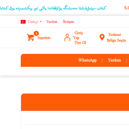
كىتاب سېتىۋېلىشتا مەسىلىگە يۇلۇققاندا ياكى تور بېكىتىمىزدە يوق كىتابلارنىڭ ئۇچۇر
Türkçe
Yardım
İletişim
Giriş
0
Teslimat
Sepetim
Yap
Bölge Seçin
Üye Ol
WhatsApp
Yardım