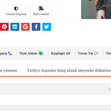
Güvenli Alışveriş
Hızlı Gönderi
ipariş
Fiyat Alarmı
Karşılaştır
Yorum Yaz
Tav
me yöntemi
Türkiye dışından kitap almak isteyenler dikkatine
E