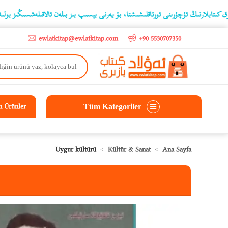
go
ىڭ ئۇچۇرىنى ئورتاقلىشىشتا، بۇ يەرنى بېسىپ بىز بىلەن ئالاقىلەشسىڭىز بولىدۇ
ewlatkitap@ewlatkitap.com
+90 5530707350
Tüm Kategoriler
n Ürünler
Uygur kültürü
Kültür & Sanat
Ana Sayfa