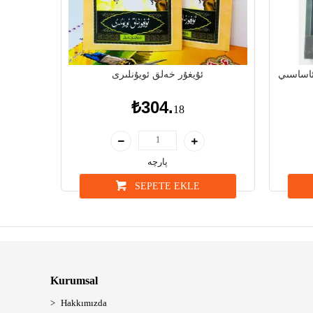
ئاساسىي
ئۇيغۇر خەلق ئويۇنلىرى
₺304.
18
پارچە
SEPETE EKLE
Kurumsal
Hakkımızda