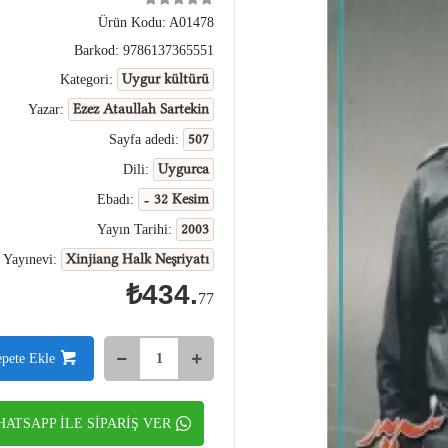
Ürün Kodu:
A01478
Barkod:
9786137365551
Uygur kültürü
Kategori:
Ezez Ataullah Sartekin
Yazar:
507
Sayfa adedi:
Uygurca
Dili:
- 32 Kesim
Ebadı:
2003
Yayın Tarihi:
Xinjiang Halk Neşriyatı
Yayınevi:
₺434.
77
epete Ekle
ATSAPP İLE SİPARİŞ VER