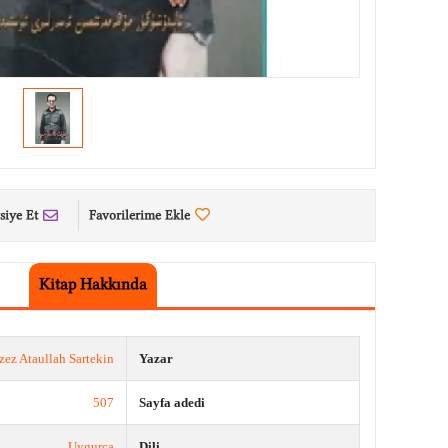
siye Et
Favorilerime Ekle
Kitap Hakkında
zez Ataullah Sartekin
Yazar
507
Sayfa adedi
Uygurca
Dili