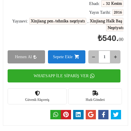
- 32 Kesim
Ebadı:
2016
Yayın Tarihi:
Xinjiang pen-tehnika neşriyatı
Xinjiang Halk Baş
Yayınevi:
,
Neşriyatı
₺540.
00
Hemen Al
Sepete Ekle
WHATSAPP İLE SİPARİŞ VER
Güvenli Alışveriş
Hızlı Gönderi