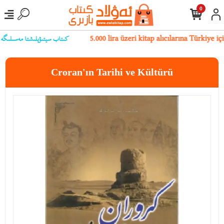
0
كىتاب سېتىۋېلىشتا مەسىلىگە يۇلۇ
5.000 lira üzeri kitap alıcılarına Türkiye 
Croran'ın Tarihi ve Kültürü