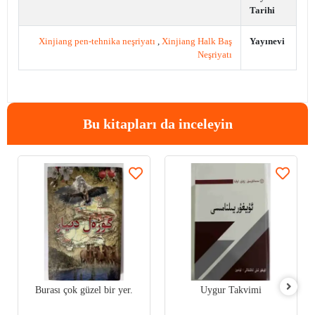
Tarihi
Xinjiang pen-tehnika neşriyatı
,
Xinjiang Halk Baş
Yayınevi
Neşriyatı
Bu kitapları da inceleyin
Burası çok güzel bir yer.
Uygur Takvimi