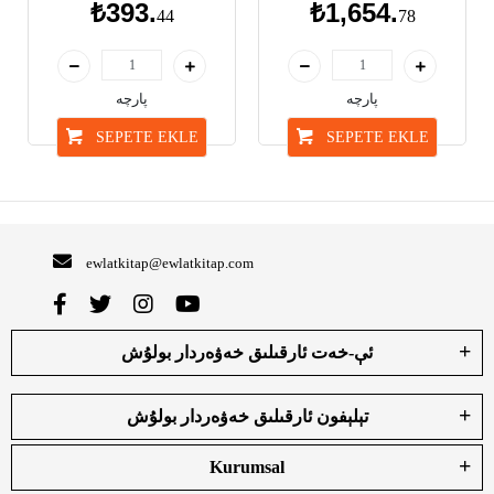
₺393.
₺1,654.
44
78
پارچە
پارچە
SEPETE EKLE
SEPETE EKLE
ewlatkitap@ewlatkitap.com
ئې-خەت ئارقىلىق خەۋەردار بولۇش
تېلېفون ئارقىلىق خەۋەردار بولۇش
Kurumsal