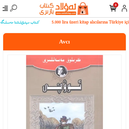
0
كىتاب سېتىۋېلىشتا مەسىلىگە يۇل
5.000 lira üzeri kitap alıcılarına Türkiye 
Avcı