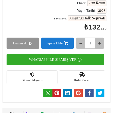
- 32 Kesim
Ebadı:
2007
Yayın Tarihi:
Xinjiang Halk Neşriyatı
Yayınevi:
₺132.
25
Hemen Al
Sepete Ekle
WHATSAPP İLE SİPARİŞ VER
Güvenli Alışveriş
Hızlı Gönderi