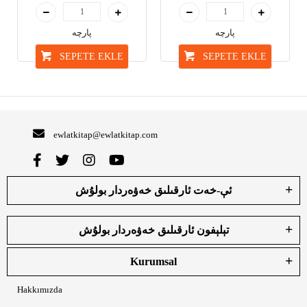
پارچە
پارچە
SEPETE EKLE
SEPETE EKLE
ewlatkitap@ewlatkitap.com
ئې-خەت ئارقىلىق خەۋەردار بولۇش
تېلېفون ئارقىلىق خەۋەردار بولۇش
Kurumsal
Hakkımızda