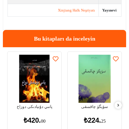
Xinjiang Halk Neşriyatı
Yayınevi
Bu kitapları da inceleyin
سۆيگۈ چاقمىقى
پانىي دۇنيادىكى دوزاخ
₺420.
₺224.
00
25