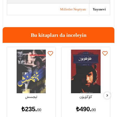
Milletler Neşriyatı
Yayınevi
Bu kitapları da inceleyin
كۆكۈيۈن
ئېچىنىش
₺235.
₺490.
00
00