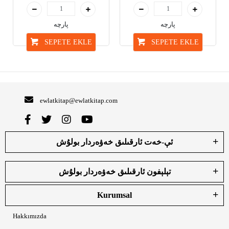
پارچە
پارچە
SEPETE EKLE
SEPETE EKLE
ewlatkitap@ewlatkitap.com
ئې-خەت ئارقىلىق خەۋەردار بولۇش
تېلېفون ئارقىلىق خەۋەردار بولۇش
Kurumsal
Hakkımızda