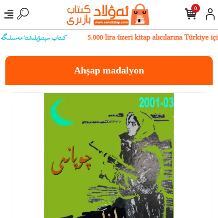
0
كىتاب سېتىۋېلىشتا مەسىلىگە يۇل
5.000 lira üzeri kitap alıcılarına Türkiye 
Ahşap madalyon