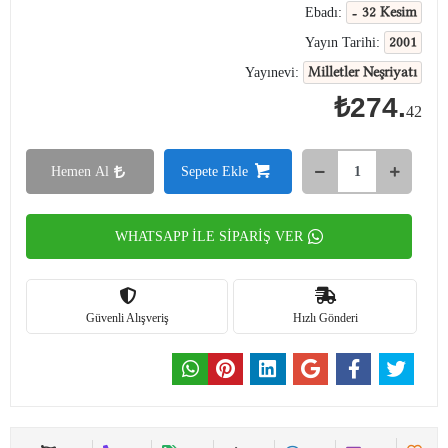
- 32 Kesim
Ebadı:
2001
Yayın Tarihi:
Milletler Neşriyatı
Yayınevi:
₺274.
42
Hemen Al
Sepete Ekle
WHATSAPP İLE SİPARİŞ VER
Güvenli Alışveriş
Hızlı Gönderi