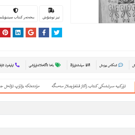
تېز توشۇش
بىخەتەر كىتاب سېتىۋېل
ىش
ئىنكاس يېزىش
سېلىشتۇرۇڭ
باھا ئاگاھلاندۇرۇشى
تېلېفون ئارق
تۈركىيە سىرتىدىكى كىتاب زاكاز قىلغۇچىلار سەمىگە
مۇددەتكە بۆلۈپ تۆلەش جە