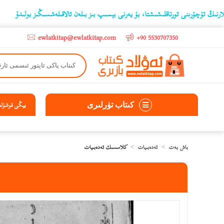
ىنى ئورتاقلىشىشتا، بۇ يەرنى بېسىپ بىز بىلەن ئالاقىلەشسىڭىز بولىدۇ
‫5000 لىرادىن يۇقىرى كىتاب سېتىۋالغۇچىلارغا تۈركىيە ئىچىگە ھەقسىز ئەۋەتىپ ېېرىلىدۇ
ewlatkitap@ewlatkitap.com
+90 5530707350
كىتاب تۈرلىرى
يېڭى قوشۇلغا
باش بەت
ئەدەبىيات
كلاسسىك ئەدەبىيات