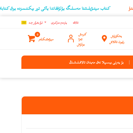
كىتاب سېتىۋېلىشتا مەسىلىگە يۇلۇققاندا ياكى تور بېكىتىمىزدە يوق كىتابلارنىڭ ئۇچۇر
ئالاقە
ياردەم مەركىزى
ئۇيغۇرچه
كىرىش
0
يەتكۈزۈش
ئەزا
سېۋەتتىكىلەر
رايون تاللاش
بولۇش
بۇ يەرنى بېسىپلا نەق مەيدان ئالاقىلىشىڭ