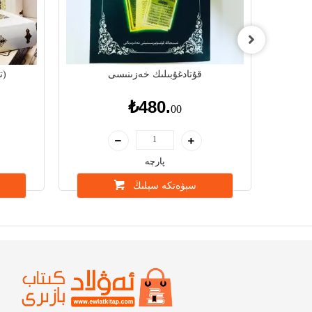
تلىرى
قۇتادغۇبىلىك خەزىنىسى
تۈركى تىللار دىۋانى (ئۈچ توم)
₺480.
00
پارچە
سېۋەتكە سېلىڭ