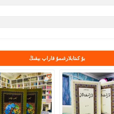
بۇ كىتابلارغىمۇ قاراپ بېقىڭ