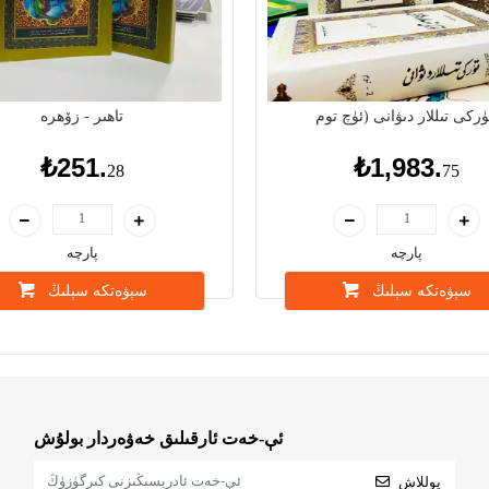
تاھىر - زۆھرە
₺251.
₺1,983.
28
75
پارچە
پارچە
سېۋەتكە سېلىڭ
سېۋەتكە سېلىڭ
ئې-خەت ئارقىلىق خەۋەردار بولۇش
يوللاش