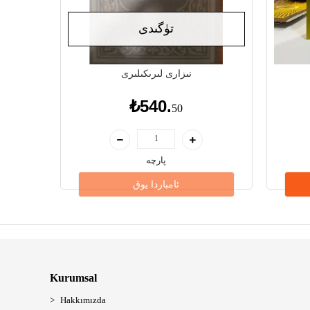
تۈگىدى
نىزارى لىرىكىلىرى
₺540.
50
پارچە
ئامباردا يوق
Kurumsal
Hakkımızda