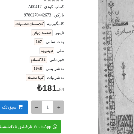
كىتاب كودى:
A00417
باركود:
9786270442673
كلاسسىك ئەدەبىيات
كاتېگورىيە:
ئەھمەد زىيائى
ئاپتور:
167
بەت سانى:
ئۇيغۇرچە
تىلى:
32 كەسلەم
فورماتى:
1948
نەشر يىلى:
كونا مەتبەئە
نەشرىيات:
₺181.
84
سېۋەتكە 
WhatsApp ئارقىلىق ئالاقىلىشىڭ