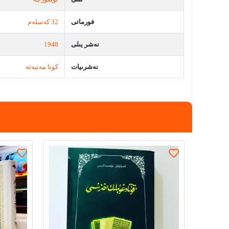
فورماتى
32 كەسلەم
نەشر يىلى
1948
نەشرىيات
كونا مەتبەئە