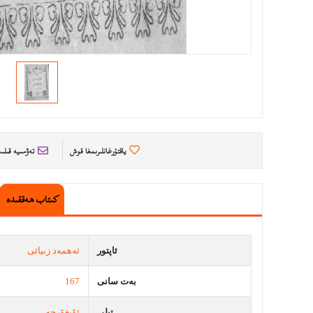
ياقتۇرغانلىرىمغا قوش
تەۋسىيە قىل
كىتاب ھەققىدە
ئاپتور
ئەھمەد زىيائى
بەت سانى
167
تىلى
ئۇيغۇرچە