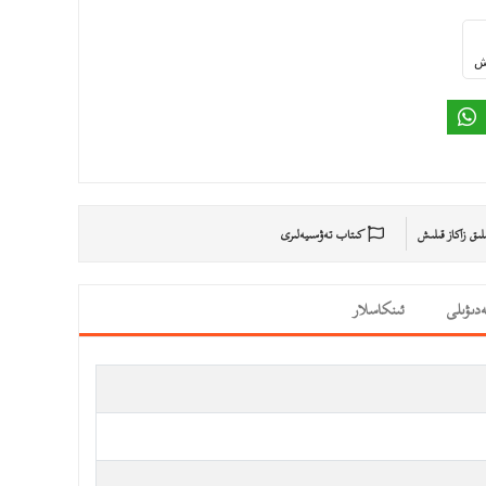
ىش
ىلىق زاكاز قىلىش
كىتاب تەۋسىيەلىرى
دىۋىلى
ئىنكاسلار