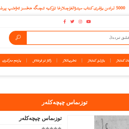
نەشرىياتلار
ياردەم مەركىزى
ن كىتابلار
بازارلىق كىتابلار
زاكاز ئىز قوغلاش
توزىماس چېچەكلەر
توزىماس چېچەكلەر