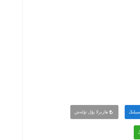
سېلىڭ
ھازىرلا پۇل تۆلەش