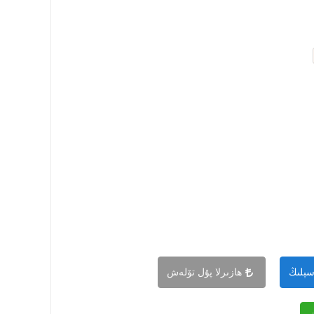
سېلىڭ
ھازىرلا پۇل تۆلەش