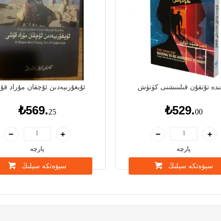
ىدە تۇتقۇن قىلىنىشنى كۈتۈش
ئۇيغۇرىيەدىن ئۇچقان مۇراد ق
₺569.
₺529.
25
00
پارچە
پارچە
سېۋەتكە سېلىڭ
سېۋەتكە سېلىڭ