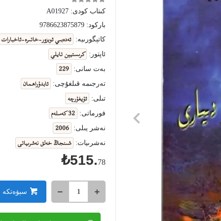
كىتاب كودى:
A01927
باركود:
9786623875879
ئەدەبىي ئوبزور-خاتىرە-ئاخبارات
كاتېگورىيە:
كرىستيېن تايلې
ئاپتور:
229
بەت سانى:
ئابدۇراھمان
تەرجىمە قىلغۇچى:
ئۇيغۇرچە
تىلى:
32 كەسلەم
فورماتى:
2006
نەشر يىلى:
شىنجاڭ خەلق نەشرىياتى
نەشرىيات:
₺515.
78
سېۋەتكە 