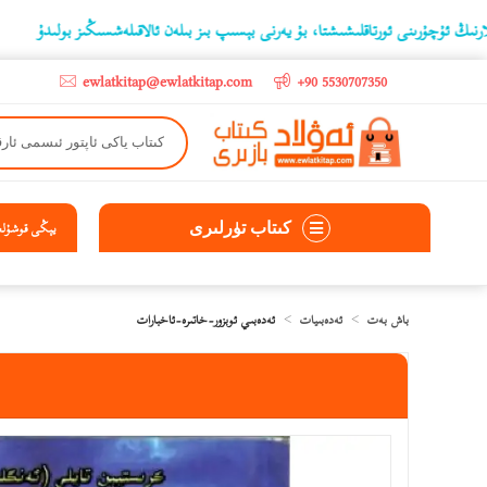
نى ئورتاقلىشىشتا، بۇ يەرنى بېسىپ بىز بىلەن ئالاقىلەشسىڭىز بولىدۇ
‫5000 لىرادىن يۇقىرى كىتاب سېتىۋالغۇچىلارغا تۈركىيە ئىچىگە ھەقسىز ئەۋەتىپ ېېرىلىدۇ
ewlatkitap@ewlatkitap.com
+90 5530707350
كىتاب تۈرلىرى
يېڭى قوشۇلغا
باش بەت
ئەدەبىيات
ئەدەبىي ئوبزور-خاتىرە-ئاخبارات