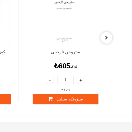
مىتروخن ئارخىبى
كېچ
₺605.
04
پارچە
سېۋەتكە سېلىڭ