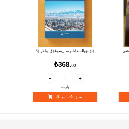
ۇشى
ئۇنتۇيالمىغانلىرىم _سوغۇق يىللار (3)
₺368.
00
پارچە
سېۋەتكە سېلىڭ