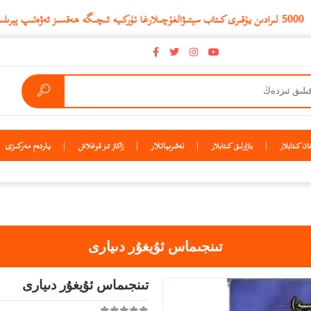
نەشرىياتلار
ياردەم مەركىزى
ن كىتابلار
بازارلىق كىتابلار
زاكاز ئىز قوغلاش
تىنجىماس ئۇيغۇر دىيارى
تىنجىماس ئۇيغۇر دىيارى