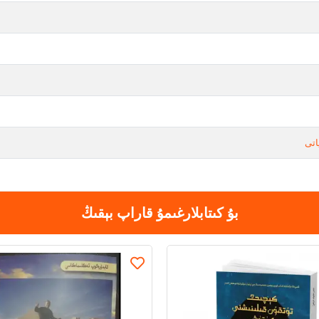
اتى
بۇ كىتابلارغىمۇ قاراپ بېقىڭ