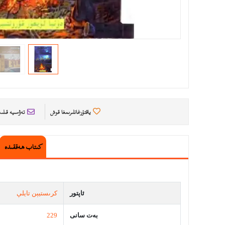
ياقتۇرغانلىرىمغا قوش
تەۋسىيە قىل
كىتاب ھەققىدە
ئاپتور
كرىستيېن تايلې
بەت سانى
229