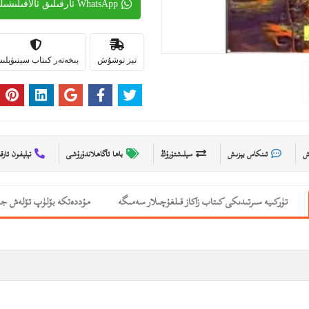
WhatsApp ئارقىلىق ئالاقىلىشىڭ
تېز توشۇش
بىخەتەر كىتاب سېتىۋېل
ىش
ئىنكاس يېزىش
سېلىشتۇرۇڭ
باھا ئاگاھلاندۇرۇشى
تېلېفون ئارق
تۈركىيە سىرتىدىكى كىتاب زاكاز قىلغۇچىلار سەمىگە
مۇددەتكە بۆلۈپ تۆلەش جە