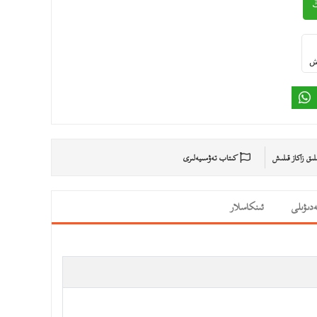
ىش
ىلىق زاكاز قىلىش
كىتاب تەۋسىيەلىرى
دىۋىلى
ئىنكاسلار