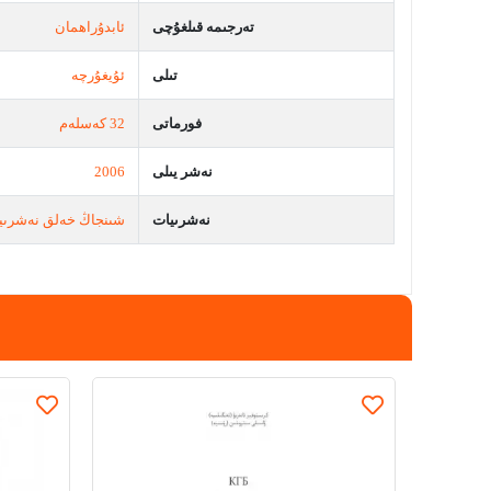
تەرجىمە قىلغۇچى
ئابدۇراھمان
تىلى
ئۇيغۇرچە
فورماتى
32 كەسلەم
نەشر يىلى
2006
نەشرىيات
شىنجاڭ خەلق نەشرىي