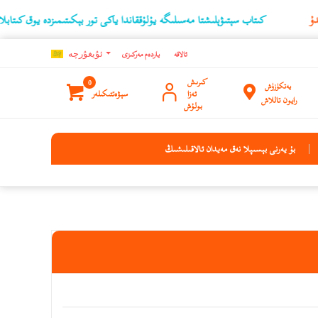
كىتاب سېتىۋېلىشتا مەسىلىگە يۇلۇققاندا ياكى تور بېكىتىمىزدە يوق كىتابلارنىڭ ئۇچۇرىن
ئالاقە
ياردەم مەركىزى
ئۇيغۇرچه
كىرىش
0
يەتكۈزۈش
ئەزا
سېۋەتتىكىلەر
رايون تاللاش
بولۇش
بۇ يەرنى بېسىپلا نەق مەيدان ئالاقىلىشىڭ