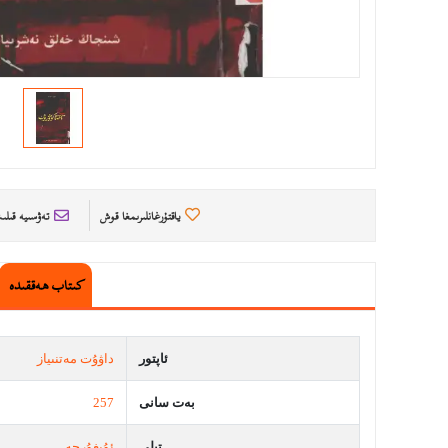
ياقتۇرغانلىرىمغا قوش
تەۋسىيە قىل
كىتاب ھەققىدە
ئاپتور
داۋۇت مەتنىياز
بەت سانى
257
تىلى
ئۇيغۇرچە