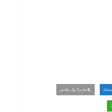
سېلىڭ
ھازىرلا پۇل تۆلەش