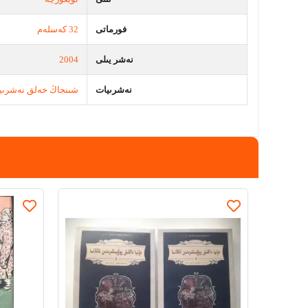
فورماتى
32 كەسلەم
نەشر يىلى
2004
نەشرىيات
شىنجاڭ خەلق نەشرىي