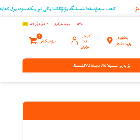
كىتاب سېتىۋېلىشتا مەسىلىگە يۇلۇققاندا ياكى تور بېكىتىمىزدە يوق كىتابلارنىڭ ئۇچۇ
ئالاقە
ياردەم مەركىزى
ئۇيغۇرچه
كىرىش
0
يەتكۈزۈش
ئەزا
سېۋەتتىكىلەر
رايون تاللاش
بولۇش
بۇ يەرنى بېسىپلا نەق مەيدان ئالاقىلىشىڭ