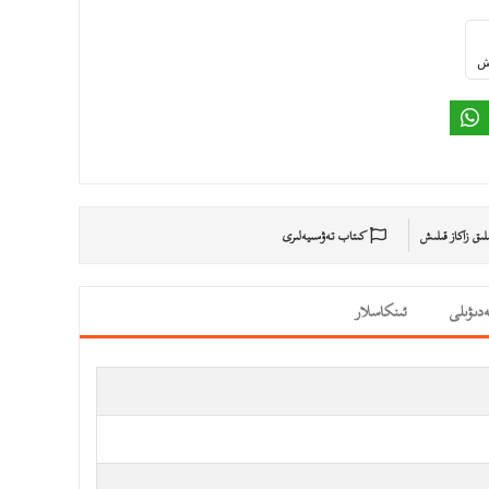
ىش
ىلىق زاكاز قىلىش
كىتاب تەۋسىيەلىرى
دىۋىلى
ئىنكاسلار