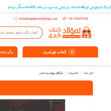
رىنى ئورتاقلىشىشتا، بۇ يەرنى بېسىپ بىز بىلەن ئالاقىلەشسىڭىز بولىدۇ
‫5000 لىرادىن يۇقىرى كىتاب سېتىۋالغۇچىلارغا تۈركىيە ئىچىگە ھەقسىز ئەۋەتىپ ېېرىلىدۇ
ewlatkitap@ewlatkitap.com
+90 5530707350
كىتاب تۈرلىرى
يېڭى قوشۇلغا
باش بەت
ئەدەبىيات
ھېكايە-پوۋىست-نەسىر