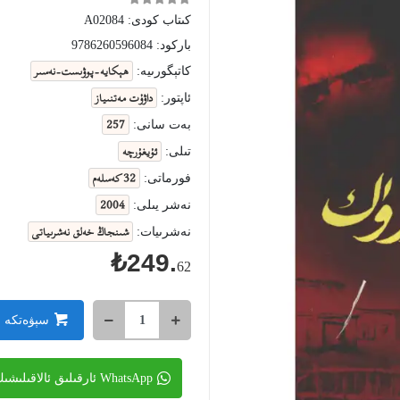
كىتاب كودى:
A02084
باركود:
9786260596084
ھېكايە-پوۋىست-نەسىر
كاتېگورىيە:
داۋۇت مەتنىياز
ئاپتور:
257
بەت سانى:
ئۇيغۇرچە
تىلى:
32 كەسلەم
فورماتى:
2004
نەشر يىلى:
شىنجاڭ خەلق نەشرىياتى
نەشرىيات:
₺249.
62
سېۋەتكە 
WhatsApp ئارقىلىق ئالاقىلىشىڭ