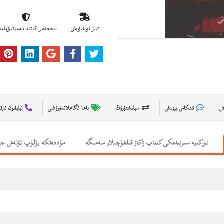
تېز توشۇش
بىخەتەر كىتاب سېتىۋېل
ىش
ئىنكاس يېزىش
سېلىشتۇرۇڭ
باھا ئاگاھلاندۇرۇشى
تېلېفون ئارق
تۈركىيە سىرتىدىكى كىتاب زاكاز قىلغۇچىلار سەمىگە
مۇددەتكە بۆلۈپ تۆلەش جە