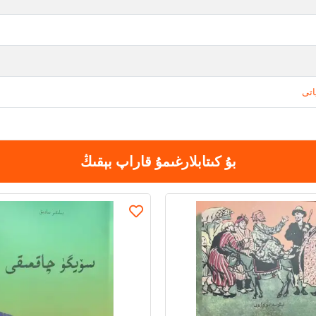
اتى
بۇ كىتابلارغىمۇ قاراپ بېقىڭ