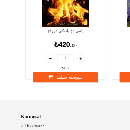
پانىي دۇنيادىكى دوزاخ
₺420.
00
پارچە
سېۋەتكە سېلىڭ
Kurumsal
Hakkımızda