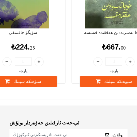
 نەسرىددىن ھەققىدە قىسسە
سۆيگۈ چاقمىقى
₺224.
₺667.
25
00
پارچە
پارچە
سېۋەتكە سېلىڭ
سېۋەتكە سېلىڭ
ئې-خەت ئارقىلىق خەۋەردار بولۇش
يوللاش