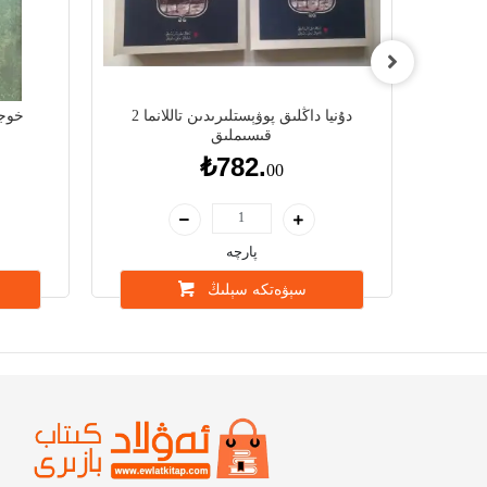
دۇنيا داڭلىق پوۋېستلىرىدىن تاللانما 2
خوجا
قىسىملىق
₺782.
00
پارچە
سېۋەتكە سېلىڭ