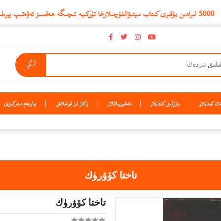
نەشرىياتلار
ياردەم مەركىزى
ن كىتابلار
بازارلىق كىتابلار
زاكاز ئىز قوغلاش
تاختا كۆۋرۈك
تاختا كۆۋرۈك