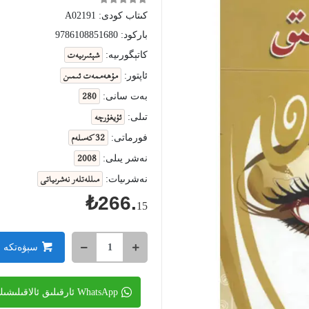
كىتاب كودى:
A02191
باركود:
9786108851680
شېئىرىيەت
كاتېگورىيە:
مۇھەممەت ئىمىن
ئاپتور:
280
بەت سانى:
ئۇيغۇرچە
تىلى:
32 كەسلەم
فورماتى:
2008
نەشر يىلى:
مىللەتلەر نەشرىياتى
نەشرىيات:
₺266.
15
سېۋەتكە 
WhatsApp ئارقىلىق ئالاقىلىشىڭ