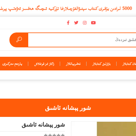
نەشرىياتلار
ياردەم مەركىزى
ن كىتابلار
بازارلىق كىتابلار
زاكاز ئىز قوغلاش
شور پېشانە ئاشىق
شور پېشانە ئاشىق