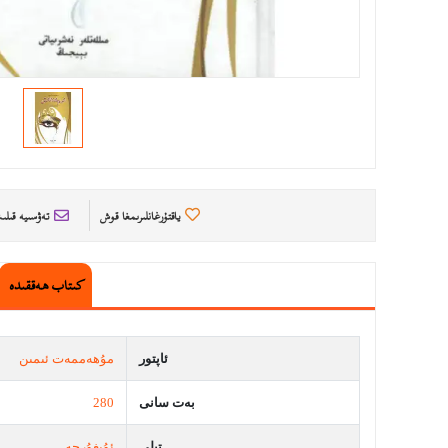
ياقتۇرغانلىرىمغا قوش
تەۋسىيە قىل
كىتاب ھەققىدە
ئاپتور
مۇھەممەت ئىمىن
بەت سانى
280
تىلى
ئۇيغۇرچە