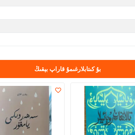
بۇ كىتابلارغىمۇ قاراپ بېقىڭ