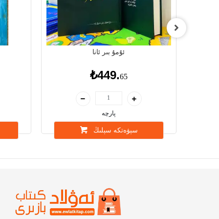
ئۇمۇ بىر ئانا
₺449.
65
پارچە
سېۋەتكە سېلىڭ