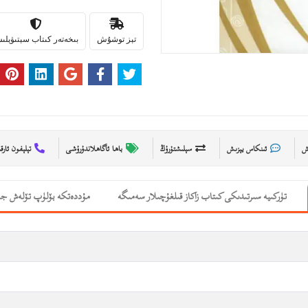
تېز توشۇش
بىخەتەر كىتاب سېتىۋېل
ىش
ئىنكاس يېزىش
سېلىشتۇرۇڭ
باھا ئاگاھلاندۇرۇشى
تېلېفون ئارق
تۈركىيە سىرتىدىكى كىتاب زاكاز قىلغۇچىلار سەمىگە
مۇددەتكە بۆلۈپ تۆلەش جە