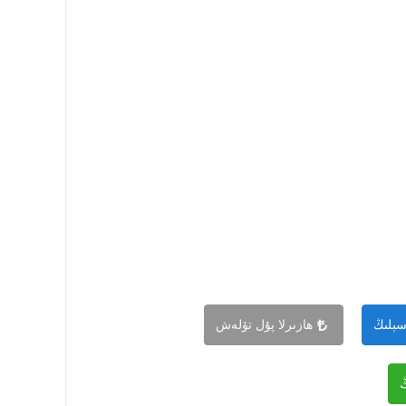
سېلىڭ
ھازىرلا پۇل تۆلەش