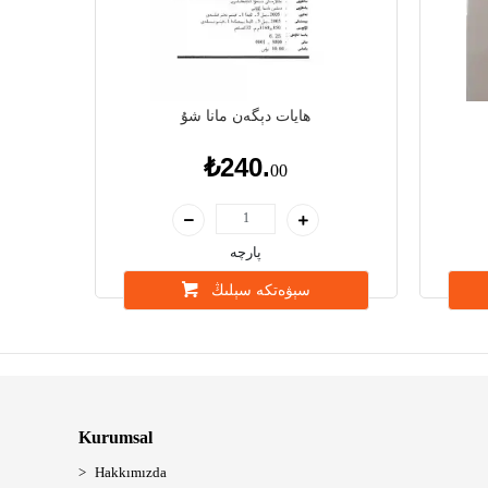
ھايات دېگەن مانا شۇ
₺240.
00
پارچە
سېۋەتكە سېلىڭ
Kurumsal
Hakkımızda