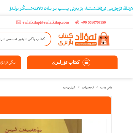
رىنى ئورتاقلىشىشتا، بۇ يەرنى بېسىپ بىز بىلەن ئالاقىلەشسىڭىز بولىدۇ
‫5000 لىرادىن يۇقىرى كىتاب سېتىۋالغۇچىلارغا تۈركىيە ئىچىگە ھەقسىز ئەۋەتىپ ېېرىلىدۇ
ewlatkitap@ewlatkitap.com
+90 5530707350
كىتاب تۈرلىرى
يېڭى قوشۇلغا
باش بەت
ئەدەبىيات
شېئىرىيەت