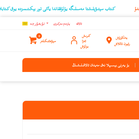
كىتاب سېتىۋېلىشتا مەسىلىگە يۇلۇققاندا ياكى تور بېكىتىمىزدە يوق كىتابلارنىڭ ئۇچۇ
ئالاقە
ياردەم مەركىزى
ئۇيغۇرچه
كىرىش
0
يەتكۈزۈش
ئەزا
سېۋەتتىكىلەر
رايون تاللاش
بولۇش
بۇ يەرنى بېسىپلا نەق مەيدان ئالاقىلىشىڭ