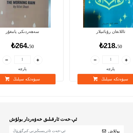
تاللانغان رۇبائىيلار
سەھەردىكى يامغۇر
₺264.
₺218.
50
50
پارچە
پارچە
سېۋەتكە سېلىڭ
سېۋەتكە سېلىڭ
ئې-خەت ئارقىلىق خەۋەردار بولۇش
يوللاش