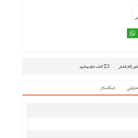
ىش
ىلىق زاكاز قىلىش
كىتاب تەۋسىيەلىرى
دىۋىلى
ئىنكاسلار