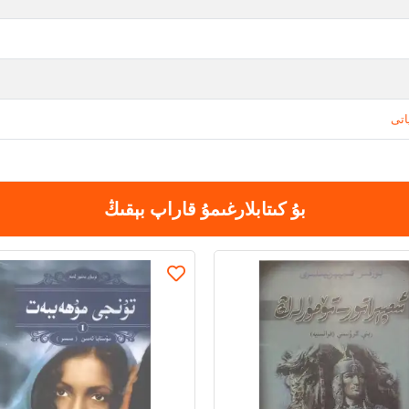
اتى
بۇ كىتابلارغىمۇ قاراپ بېقىڭ