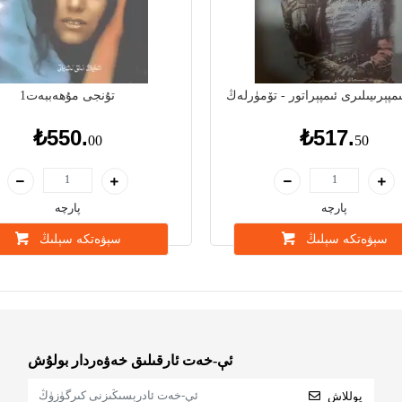
ىمپېرىيىلىرى ئىمپېراتور - تۆمۈرلەڭ
تۇنجى مۇھەببەت1
₺550.
₺517.
00
50
پارچە
پارچە
سېۋەتكە سېلىڭ
سېۋەتكە سېلىڭ
ئې-خەت ئارقىلىق خەۋەردار بولۇش
يوللاش