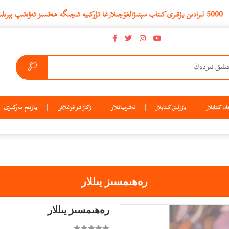
نەشرىياتلار
ياردەم مەركىزى
ن كىتابلار
بازارلىق كىتابلار
زاكاز ئىز قوغلاش
رەھىمسىز يىللار
رەھىمسىز يىللار