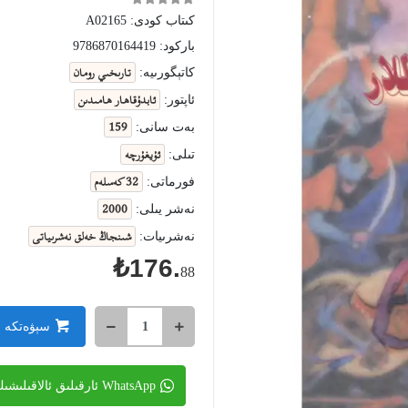
كىتاب كودى:
A02165
باركود:
9786870164419
تارىخىي رومان
كاتېگورىيە:
ئابدۇقاھار ھامىدىن
ئاپتور:
159
بەت سانى:
ئۇيغۇرچە
تىلى:
32 كەسلەم
فورماتى:
2000
نەشر يىلى:
شىنجاڭ خەلق نەشرىياتى
نەشرىيات:
₺176.
88
سېۋەتكە 
WhatsApp ئارقىلىق ئالاقىلىشىڭ