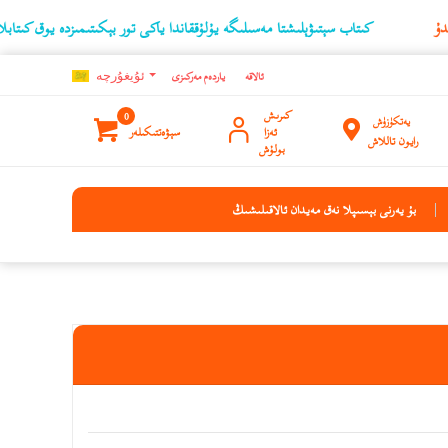
كىتاب سېتىۋېلىشتا مەسىلىگە يۇلۇققاندا ياكى تور بېكىتىمىزدە يوق كىتابلارنىڭ ئۇچۇرى
ئالاقە
ياردەم مەركىزى
ئۇيغۇرچه
كىرىش
0
يەتكۈزۈش
ئەزا
سېۋەتتىكىلەر
رايون تاللاش
بولۇش
بۇ يەرنى بېسىپلا نەق مەيدان ئالاقىلىشىڭ