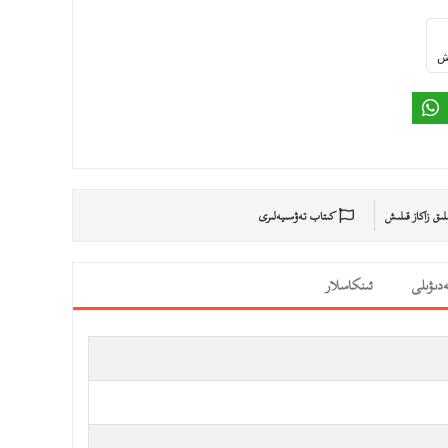
ىش
ىلىق زاكاز قىلىش
كىتاب تەۋسىيەلىرى
دىۋىلى
ئىنكاسلار