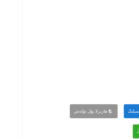
سېلىڭ
ھازىرلا پۇل تۆلەش