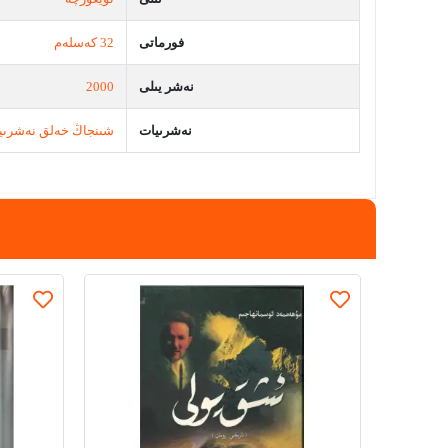
فورماتى
32 كەسلەم
نەشر يىلى
2000
نەشرىيات
شىنجاڭ خەلق نەشرىي