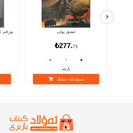
ئىشق يولى
بوزقىر ئ
₺277.
73
پارچە
سېۋەتكە سېلىڭ