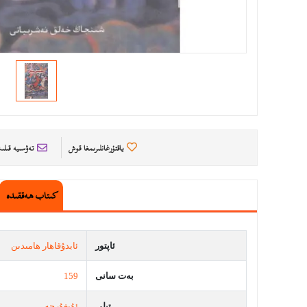
ياقتۇرغانلىرىمغا قوش
تەۋسىيە قىل
كىتاب ھەققىدە
ئاپتور
ئابدۇقاھار ھامىدىن
بەت سانى
159
تىلى
ئۇيغۇرچە