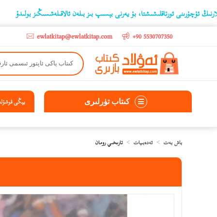
نى ئورتاقلىشىشتا، بۇ يەرنى بېسىپ بىز بىلەن ئالاقىلەشسىڭىز بولىدۇ
‫5000 لىرادىن يۇقىرى كىتاب سېتىۋالغۇچىلارغا تۈركىيە ئىچىگە ھەقسىز ئەۋەتىپ ېېرىلىدۇ
ewlatkitap@ewlatkitap.com
+90 5530707350
كىتاب تۈرلىرى
يېڭى قوشۇلغا
باش بەت
ئەدەبىيات
تارىخىي رومان