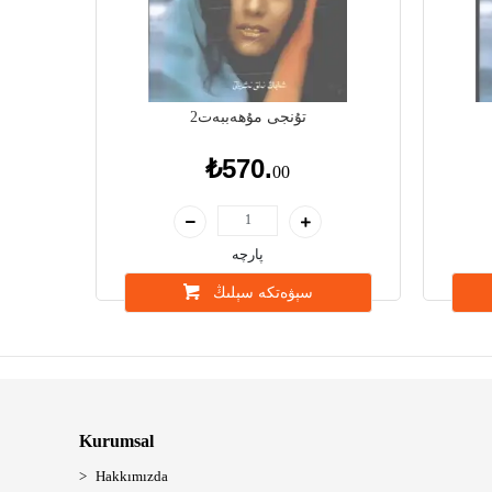
تۇنجى مۇھەببەت2
₺570.
00
پارچە
سېۋەتكە سېلىڭ
Kurumsal
Hakkımızda