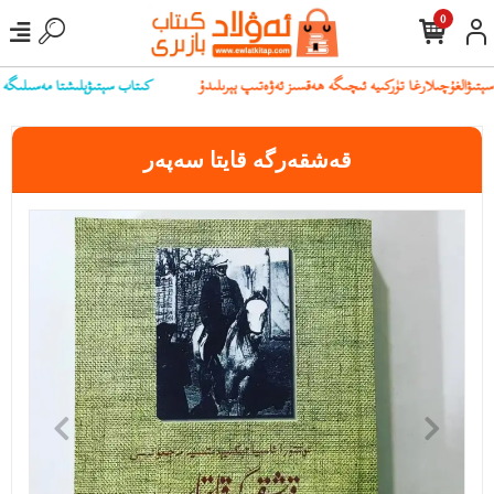
0
كىتاب سېتىۋېلىشتا مەسىلىگە يۇلۇ
قەشقەرگە قايتا سەپەر