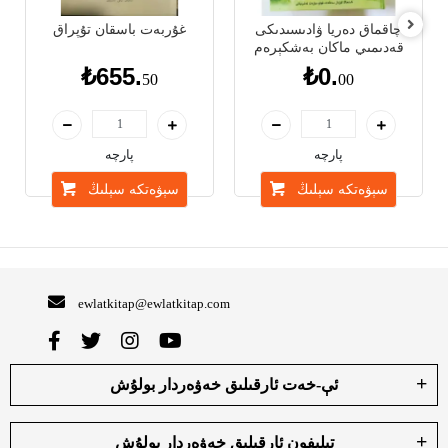
چاقماق دەريا ۋادىسىدىكى
غۇربەت باسقان تۇپراق
قەدىمىي ماكان بەشكېرەم
₺655.
₺0.
50
00
پارچە
پارچە
سېۋەتكە سېلىڭ
سېۋەتكە سېلىڭ
ewlatkitap@ewlatkitap.com
ئې-خەت ئارقىلىق خەۋەردار بولۇش
تېلېفون ئارقىلىق خەۋەردار بولۇش