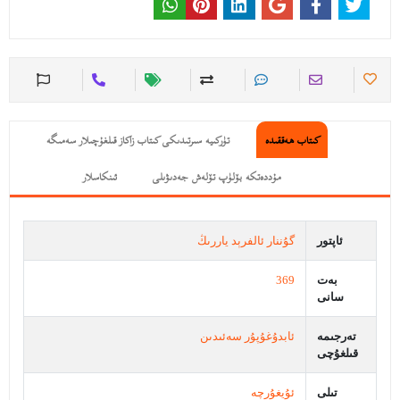
كىتاب ھەققىدە
تۈركىيە سىرتىدىكى كىتاب زاكاز قىلغۇچىلار سەمىگە
مۇددەتكە بۆلۈپ تۆلەش جەدىۋىلى
ئىنكاسلار
ئاپتور
گۇننار ئالفرېد ياررىڭ
بەت
369
سانى
تەرجىمە
ئابدۇغۇپۇر سەئىدىن
قىلغۇچى
تىلى
ئۇيغۇرچە