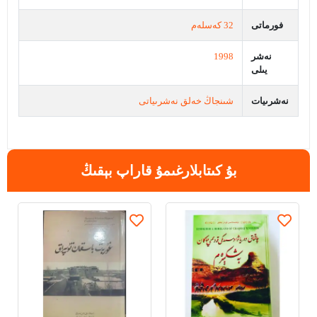
فورماتى
32 كەسلەم
نەشر
1998
يىلى
نەشرىيات
شىنجاڭ خەلق نەشرىياتى
بۇ كىتابلارغىمۇ قاراپ بېقىڭ