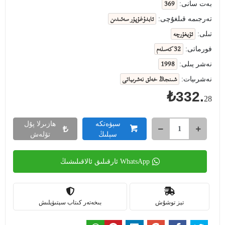
369
بەت سانى:
ئابدۇغۇپۇر سەئىدىن
تەرجىمە قىلغۇچى:
ئۇيغۇرچە
تىلى:
32 كەسلەم
فورماتى:
1998
نەشر يىلى:
شىنجاڭ خەلق نەشرىياتى
نەشرىيات:
₺332.
28
سېۋەتكە
ھازىرلا پۇل
سېلىڭ
تۆلەش
WhatsApp ئارقىلىق ئالاقىلىشىڭ
تېز توشۇش
بىخەتەر كىتاب سېتىۋېلىش