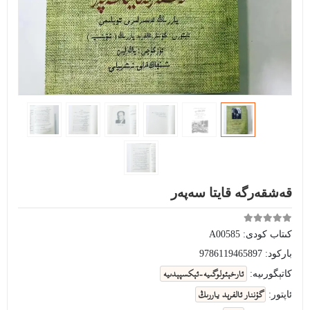
قەشقەرگە قايتا سەپەر
كىتاب كودى:
A00585
باركود:
9786119465897
ئارخېئولوگىيە-ئېكسپېدىيە
كاتېگورىيە:
گۇننار ئالفرېد ياررىڭ
ئاپتور: