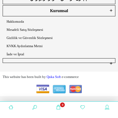
Kurumsal
Hakkımızda
Mesafeli Satış Sözleşmesi
Gizlilik ve Güvenlik Sözleşmesi
KVKK Aydınlatma Metni
İade ve İptal
This website has been built by
Quka Soft
e-commerce
0
ھېسابىم
ياقتۇرغانلىرىم
سومكام
مەھسۇلاتلار
باشبەت