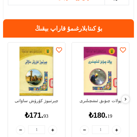
بۇ كىتابلارغىمۇ قاراپ بېقىڭ
پولات چىۋىق ئىشچىلىرى
چېرتىيوژ كۆرۈش ساۋاتى
₺171.
₺180.
93
19