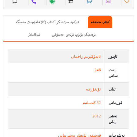
كىتاب ھەققىدە
تۈركىيە سىرتىدىكى كىتاب زاكاز قىلغۇچىلار سەمىگە
مۇددەتكە بۆلۈپ تۆلەش جەدىۋىلى
ئىنكاسلار
ئاپتور
ئابدۇكېرىم راخمان
بەت
246
سانى
تىلى
ئۇيغۇرچە
فورماتى
32 كەسلەم
نەشر
2012
يىلى
نەشرىيات
قەشقەر ئۇيغۇر نەشرىياتى