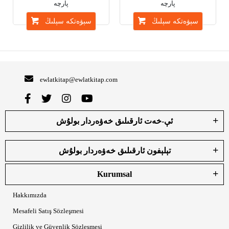
پارچە
پارچە
سېۋەتكە سېلىڭ
سېۋەتكە سېلىڭ
ewlatkitap@ewlatkitap.com
ئې-خەت ئارقىلىق خەۋەردار بولۇش
تېلېفون ئارقىلىق خەۋەردار بولۇش
Kurumsal
Hakkımızda
Mesafeli Satış Sözleşmesi
Gizlilik ve Güvenlik Sözleşmesi