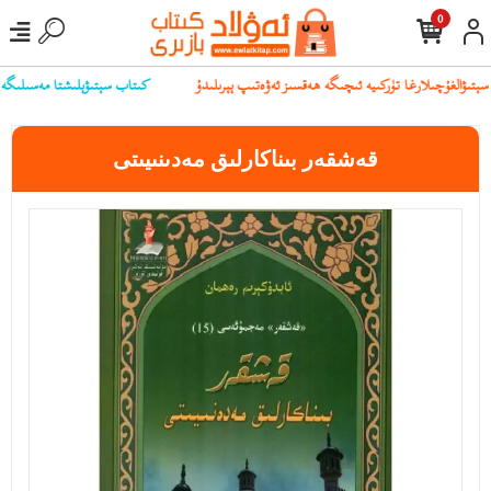
0
كىتاب سېتىۋېلىشتا مەسىلىگە يۇلۇ
قەشقەر بىناكارلىق مەدىنىيىتى