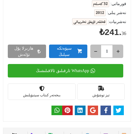
32 كەسلەم
فورماتى:
2012
نەشر يىلى:
قەشقەر ئۇيغۇر نەشرىياتى
نەشرىيات:
₺241.
36
سېۋەتكە
ھازىرلا پۇل
سېلىڭ
تۆلەش
WhatsApp ئارقىلىق ئالاقىلىشىڭ
تېز توشۇش
بىخەتەر كىتاب سېتىۋېلىش