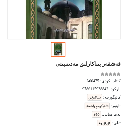
قەشقەر بىناكارلىق مەدىنىيىتى
كىتاب كودى:
A00475
باركود:
9786115938842
بىناكارلىق
كاتېگورىيە:
ئابدۇكېرىم راخمان
ئاپتور:
246
بەت سانى:
ئۇيغۇرچە
تىلى: