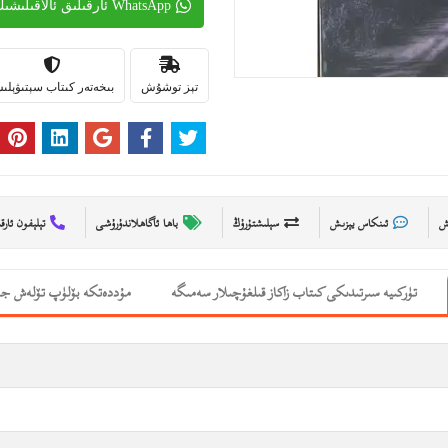
WhatsApp ئارقىلىق ئالاقىلىشىڭ
تېز توشۇش
بىخەتەر كىتاب سېتىۋېل
ىش
ئىنكاس يېزىش
سېلىشتۇرۇڭ
باھا ئاگاھلاندۇرۇشى
تېلېفون ئارق
تۈركىيە سىرتىدىكى كىتاب زاكاز قىلغۇچىلار سەمىگە
مۇددەتكە بۆلۈپ تۆلەش جە