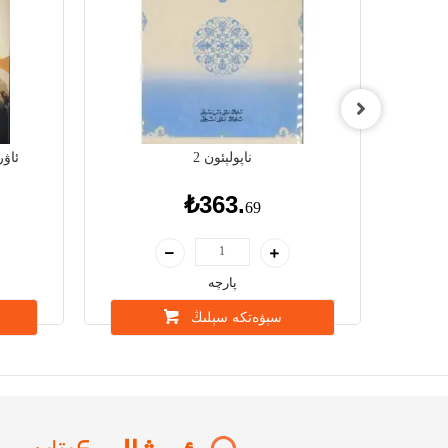
ناپولېئون 2
ئاۋ
₺363.
69
پارچە
سېۋەتكە سېلىڭ