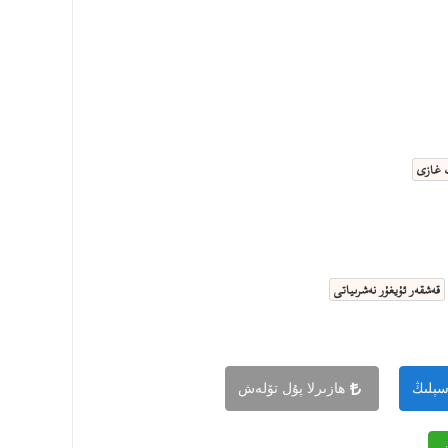
 غازى
قەشقەر ئۇيغۇر نەشرىياتى
سېلىڭ
ھازىرلا پۇل تۆلەش