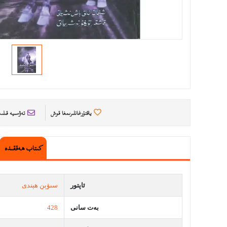
ياقتۇرغانلىرىمغا قوش
تەۋسىيە قىل
كىتاب ھەققىدە
ئاپتور
سىۋېن ھېندى
بەت سانى
428