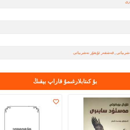
زى
شرىياتى
,
قەشقەر ئۇيغۇر نەشرىياتى
بۇ كىتابلارغىمۇ قاراپ بېقىڭ