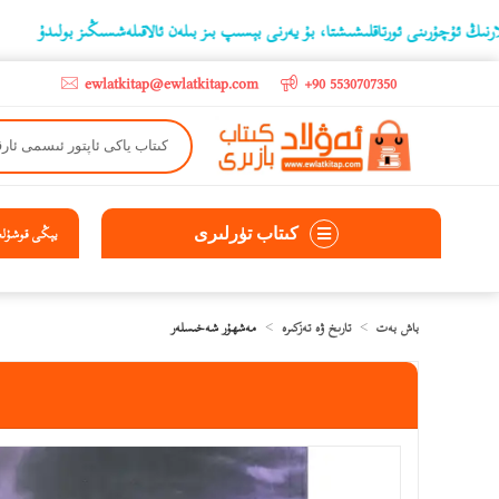
ۇرىنى ئورتاقلىشىشتا، بۇ يەرنى بېسىپ بىز بىلەن ئالاقىلەشسىڭىز بولىدۇ
‫5000 لىرادىن يۇقىرى كىتاب سېتىۋالغۇچىلارغا تۈركىيە ئىچىگە ھەقسىز ئەۋەتىپ ېېرىلىدۇ
ewlatkitap@ewlatkitap.com
+90 5530707350
كىتاب تۈرلىرى
يېڭى قوشۇلغا
باش بەت
تارىخ ۋە تەزكىرە
مەشھۇر شەخىسلەر