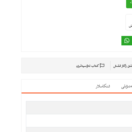
ىش
ىلىق زاكاز قىلىش
كىتاب تەۋسىيەلىرى
دىۋىلى
ئىنكاسلار