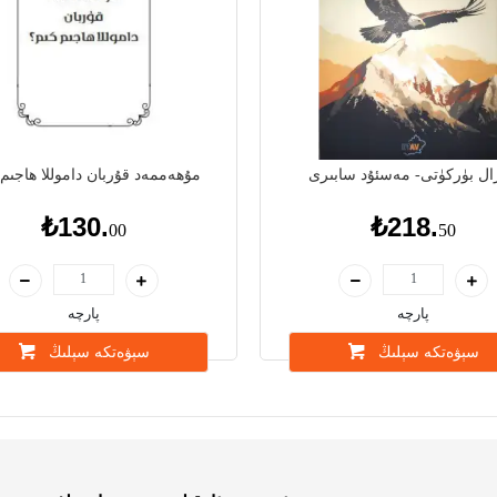
رال بۈركۈتى- مەسئۇد سابىرى
مۇھەممەد قۇربان داموللا ھاجىم 
₺130.
₺218.
00
50
پارچە
پارچە
سېۋەتكە سېلىڭ
سېۋەتكە سېلىڭ