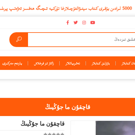
نەشرىياتلار
ياردەم مەركىزى
ن كىتابلار
بازارلىق كىتابلار
زاكاز ئىز قوغلاش
قاچقۇن ما جۇڭيىڭ
قاچقۇن ما جۇڭيىڭ