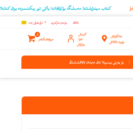
كىتاب سېتىۋېلىشتا مەسىلىگە يۇلۇققاندا ياكى تور بېكىتىمىزدە يوق كىتابلارنىڭ ئۇچ
ئالاقە
ياردەم مەركىزى
ئۇيغۇرچه
كىرىش
0
يەتكۈزۈش
ئەزا
سېۋەتتىكىلەر
رايون تاللاش
بولۇش
بۇ يەرنى بېسىپلا نەق مەيدان ئالاقىلىشىڭ