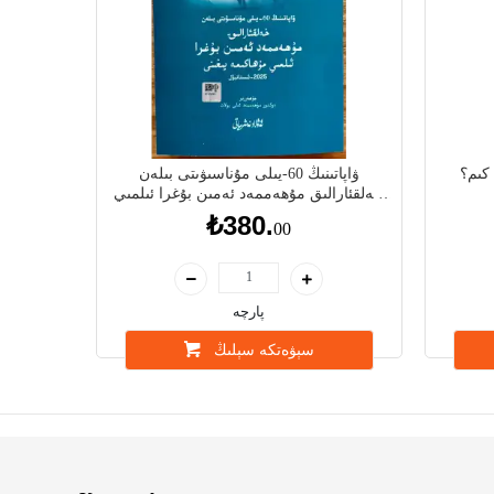
كىم؟
ۋاپاتىنىڭ 60-يىلى مۇناسىۋىتى بىلەن
خەلقئارالىق مۇھەممەد ئەمىن بۇغرا ئىلمىي
مۇھاكىمە يىغىنى_ماقالىلەر توپلىمى
₺380.
00
پارچە
سېۋەتكە سېلىڭ