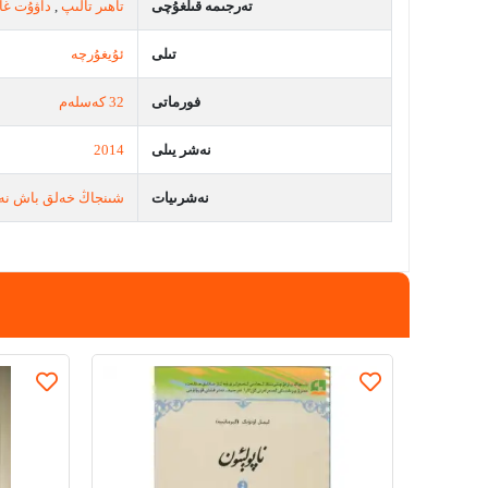
تەرجىمە قىلغۇچى
تاھىر تالىپ
,
داۋۇت غا
تىلى
ئۇيغۇرچە
فورماتى
32 كەسلەم
نەشر يىلى
2014
نەشرىيات
شىنجاڭ خەلق باش نە