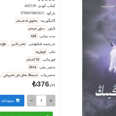
كىتاب كودى:
A02530
باركود:
9786970065815
مەشھۇر شەخىسلەر
كاتېگورىيە:
سىۋېن ھېندى
ئاپتور:
428
بەت سانى:
تاھىر تالىپ
داۋۇت
تەرجىمە قىلغۇچى:
,
ئۇيغۇرچە
تىلى:
32 كەسلەم
فورماتى:
2014
نەشر يىلى:
شىنجاڭ خەلق باش نەشرىياتى
نەشرىيات:
,
₺376.
91
سېۋەتكە 