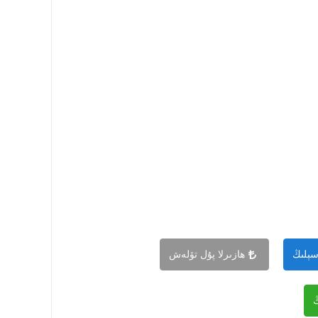
سېلىڭ
ھازىرلا پۇل تۆلەش