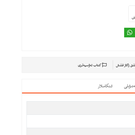
ىش
ىلىق زاكاز قىلىش
كىتاب تەۋسىيەلىرى
دىۋىلى
ئىنكاسلار