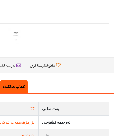
ياقتۇرغانلىرىمغا قوش
تەۋسىيە قىل
كىتاب ھەققىدە
بەت سانى
127
تەرجىمە قىلغۇچى
نۇرمۇھەممەت ئېركى
تىلى
ئۇيغۇرچە