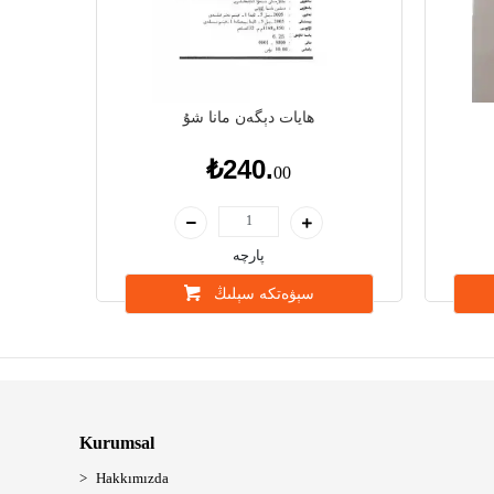
ھايات دېگەن مانا شۇ
₺240.
00
پارچە
سېۋەتكە سېلىڭ
Kurumsal
Hakkımızda