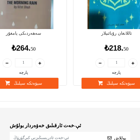
تاللانغان رۇبائىيلار
سەھەردىكى يامغۇر
₺264.
₺218.
50
50
پارچە
پارچە
سېۋەتكە سېلىڭ
سېۋەتكە سېلىڭ
ئې-خەت ئارقىلىق خەۋەردار بولۇش
يوللاش