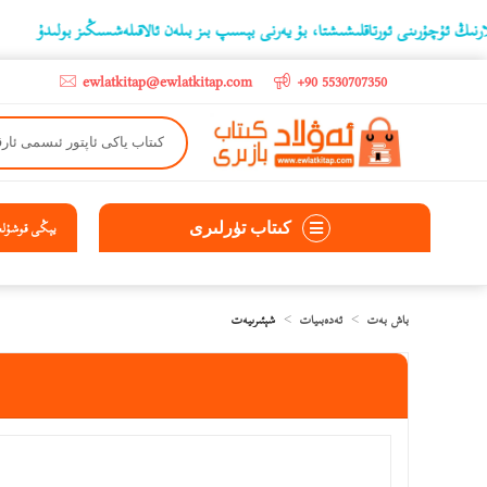
ۇرىنى ئورتاقلىشىشتا، بۇ يەرنى بېسىپ بىز بىلەن ئالاقىلەشسىڭىز بولىدۇ
‫5000 لىرادىن يۇقىرى كىتاب سېتىۋالغۇچىلارغا تۈركىيە ئىچىگە ھەقسىز ئەۋەتىپ ېېرىلىدۇ
ewlatkitap@ewlatkitap.com
+90 5530707350
كىتاب تۈرلىرى
يېڭى قوشۇلغا
باش بەت
ئەدەبىيات
شېئىرىيەت