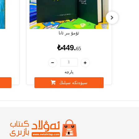
ئۇمۇ بىر ئانا
₺449.
65
پارچە
سېۋەتكە سېلىڭ