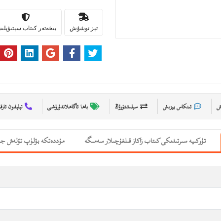
تېز توشۇش
بىخەتەر كىتاب سېتىۋېل
ىش
ئىنكاس يېزىش
سېلىشتۇرۇڭ
باھا ئاگاھلاندۇرۇشى
تېلېفون ئارق
تۈركىيە سىرتىدىكى كىتاب زاكاز قىلغۇچىلار سەمىگە
مۇددەتكە بۆلۈپ تۆلەش جە