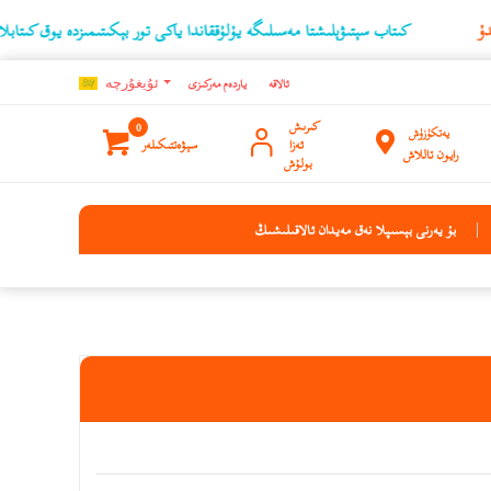
كىتاب سېتىۋېلىشتا مەسىلىگە يۇلۇققاندا ياكى تور بېكىتىمىزدە يوق كىتابلارنىڭ ئۇچۇ
ئالاقە
ياردەم مەركىزى
ئۇيغۇرچه
كىرىش
0
يەتكۈزۈش
ئەزا
سېۋەتتىكىلەر
رايون تاللاش
بولۇش
بۇ يەرنى بېسىپلا نەق مەيدان ئالاقىلىشىڭ