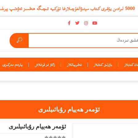
نەشرىياتلار
ياردەم مەركىزى
ن كىتابلار
بازارلىق كىتابلار
زاكاز ئىز قوغلاش
ئۆمەر ھەييام رۇبائىيلىرى
ئۆمەر ھەييام رۇبائىيلىرى