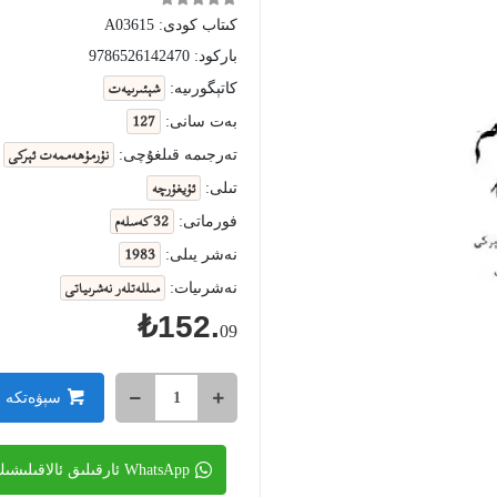
كىتاب كودى:
A03615
باركود:
9786526142470
شېئىرىيەت
كاتېگورىيە:
127
بەت سانى:
نۇرمۇھەممەت ئېركى
تەرجىمە قىلغۇچى:
ئۇيغۇرچە
تىلى:
32 كەسلەم
فورماتى:
1983
نەشر يىلى:
مىللەتلەر نەشرىياتى
نەشرىيات:
₺152.
09
سېۋەتكە 
WhatsApp ئارقىلىق ئالاقىلىشىڭ