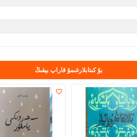
بۇ كىتابلارغىمۇ قاراپ بېقىڭ