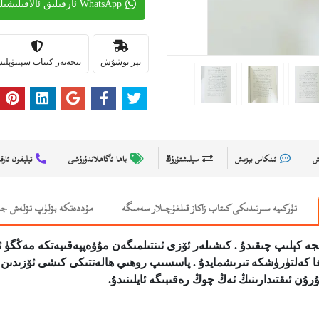
WhatsApp ئارقىلىق ئالاقىلىشىڭ
تېز توشۇش
بىخەتەر كىتاب سېتىۋېل
ىش
ئىنكاس يېزىش
سېلىشتۇرۇڭ
باھا ئاگاھلاندۇرۇشى
تېلېفون ئارق
تۈركىيە سىرتىدىكى كىتاب زاكاز قىلغۇچىلار سەمىگە
مۇددەتكە بۆلۈپ تۆلەش جە
جە كېلىپ چىقىدۇ . كىشىلەر ئۆزى ئىنتىلمىگەن مۇۋەپپەقىيەتكە مەڭگۈ 
غا كەلتۈرۈشكە تىرىشمايدۇ . پاسسىپ روھىي ھالەتتىكى كىشى ئۆزىدىن ئ
ۇرۇن ئىقتىدارىنىڭ ئەڭ چوڭ رەقىبىگە ئايلىنىدۇ
.