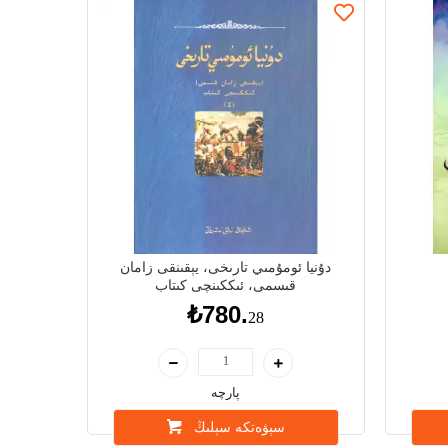
دۇنيا ئومۇمىي تارىخى، يېقىنقى زامان
قىسمى، ئىككىنچى كىتاب
₺780.
28
پارچە
سېۋەتكە سېلىڭ