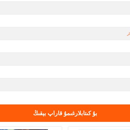
ر
بۇ كىتابلارغىمۇ قاراپ بېقىڭ