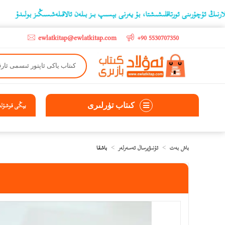
ىنى ئورتاقلىشىشتا، بۇ يەرنى بېسىپ بىز بىلەن ئالاقىلەشسىڭىز بولىدۇ
‫5000 لىرادىن يۇقىرى كىتاب سېتىۋالغۇچىلارغا تۈركىيە ئىچىگە ھەقسىز ئەۋەتىپ ېېرىلىدۇ
ewlatkitap@ewlatkitap.com
+90 5530707350
كىتاب تۈرلىرى
يېڭى قوشۇلغا
باش بەت
ئۇنىۋېرسال ئەسەرلەر
باشقا