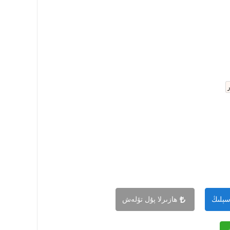
سېلىڭ
ھازىرلا پۇل تۆلەش