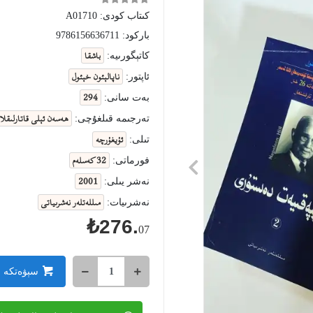
كىتاب كودى:
A01710
باركود:
9786156636711
باشقا
كاتېگورىيە:
ناپالېئون خېئول
ئاپتور:
294
بەت سانى:
ھەسەن ئېلى قاتارلىقلار
تەرجىمە قىلغۇچى:
ئۇيغۇرچە
تىلى:
32 كەسلەم
فورماتى:
2001
نەشر يىلى:
مىللەتلەر نەشرىياتى
نەشرىيات:
₺276.
07
سېۋەتكە 