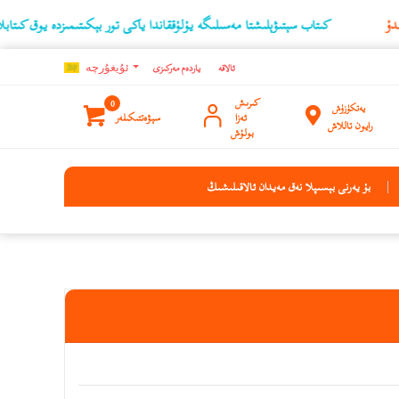
كىتاب سېتىۋېلىشتا مەسىلىگە يۇلۇققاندا ياكى تور بېكىتىمىزدە يوق كىتابلارنىڭ ئۇچۇرى
ئالاقە
ياردەم مەركىزى
ئۇيغۇرچه
كىرىش
0
يەتكۈزۈش
ئەزا
سېۋەتتىكىلەر
رايون تاللاش
بولۇش
بۇ يەرنى بېسىپلا نەق مەيدان ئالاقىلىشىڭ