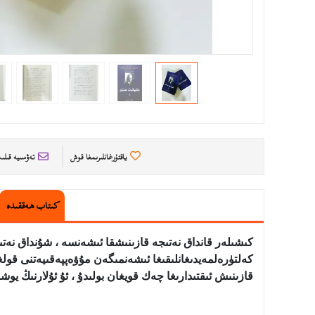
ياقتۇرغانلىرىمغا قوش
تەۋسىيە قىل
كىتاب ھەققىدە
كىشىلەر قانداق نەتىجە قازىنىشقا ئىشەنسە ، شۇنداق نەتى
كەلتۈرەلمەيدىغانلىقىغا ئىشەنمىگەن مۇۋەپپەقىيەتنى قول
قازىنىش ئىقتىدارىغا چەك قويغان بولىدۇ ، ئۇ ئۇلارنىڭ يوش