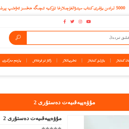
نەشرىياتلار
ياردەم مەركىزى
ن كىتابلار
بازارلىق كىتابلار
زاكاز ئىز قوغلاش
مۇۋەپپەقىيەت دەستۇرى 2
مۇۋەپپەقىيەت دەستۇرى 2