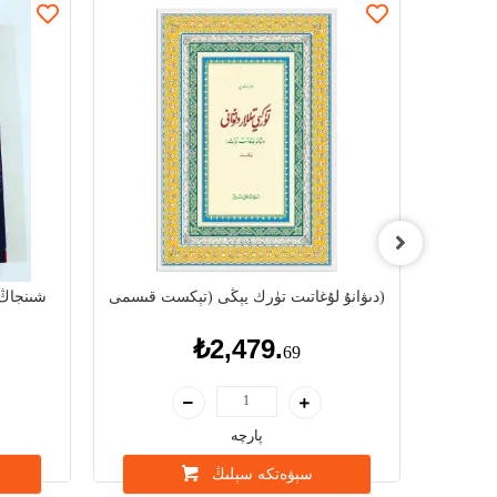
دىۋانۇ لۇغاتىت تۈرك يېڭى (تېكست قىسمى)
شىنجاڭ 
₺2,479.
69
پارچە
سېۋەتكە سېلىڭ