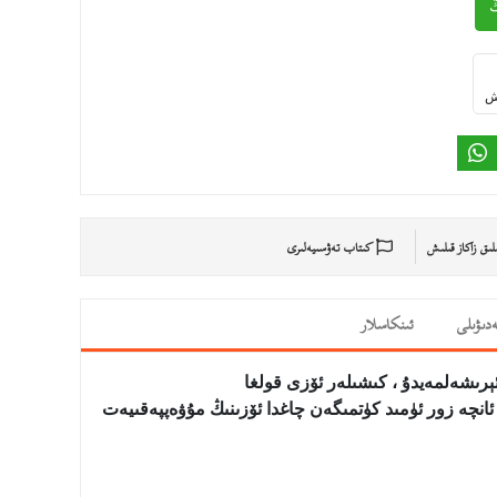
ىش
ىلىق زاكاز قىلىش
كىتاب تەۋسىيەلىرى
دىۋىلى
ئىنكاسلار
ئېرىشەلمەيدۇ ، كىشىلەر ئۆزى قولغا
انچە زور ئۈمىد كۈتمىگەن چاغدا ئۆزىنىڭ مۇۋەپپەقىيەت