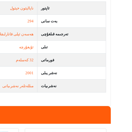
ئاپتور
ناپالېئون خېئول
بەت سانى
294
تەرجىمە قىلغۇچى
ھەسەن ئېلى قاتارلىقلا
تىلى
ئۇيغۇرچە
فورماتى
32 كەسلەم
نەشر يىلى
2001
نەشرىيات
مىللەتلەر نەشرىياتى