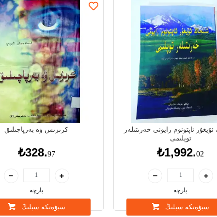
ئۇيغۇر ئاپتونوم رايونى خەرىتىلەر
كرىزىس ۋە بەرپاچىلىق
توپلىمى
₺328.
₺1,992.
97
02
پارچە
پارچە
سېۋەتكە سېلىڭ
سېۋەتكە سېلىڭ