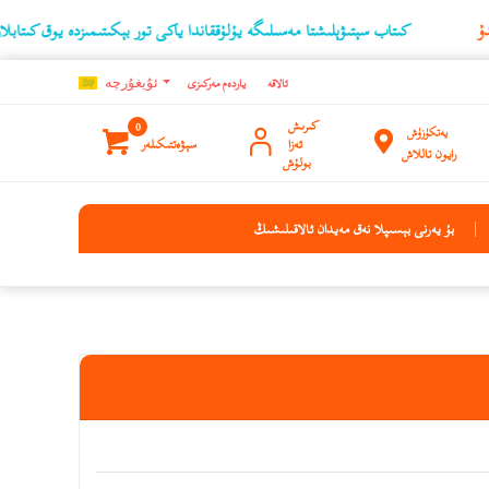
كىتاب سېتىۋېلىشتا مەسىلىگە يۇلۇققاندا ياكى تور بېكىتىمىزدە يوق كىتابلارنىڭ ئۇچۇر
ئالاقە
ياردەم مەركىزى
ئۇيغۇرچه
كىرىش
0
يەتكۈزۈش
ئەزا
سېۋەتتىكىلەر
رايون تاللاش
بولۇش
بۇ يەرنى بېسىپلا نەق مەيدان ئالاقىلىشىڭ