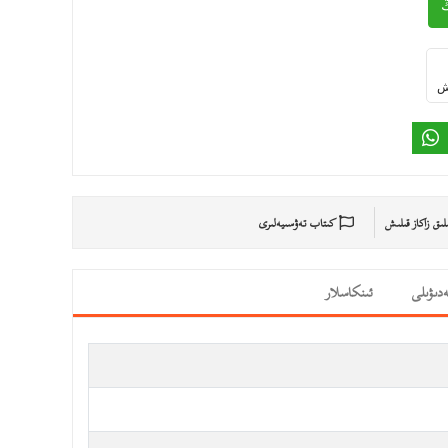
ىش
ىلىق زاكاز قىلىش
كىتاب تەۋسىيەلىرى
دىۋىلى
ئىنكاسلار