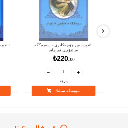
شنىڭ
ئاندېرسىېن چۆچەكلىرى - سەرەڭگە
ئاندېر
ساتقۇچى قىزچاق
₺220.
00
پارچە
سېۋەتكە سېلىڭ