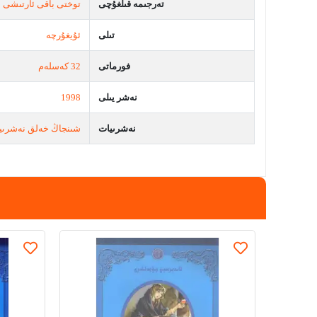
تەرجىمە قىلغۇچى
توختى باقى ئارتىشى
تىلى
ئۇيغۇرچە
فورماتى
32 كەسلەم
نەشر يىلى
1998
نەشرىيات
شىنجاڭ خەلق نەشرىي