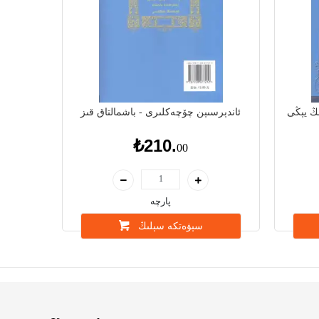
ىڭ يېڭى
ئاندېرسىېن چۆچەكلىرى - باشمالتاق قىز
₺210.
00
پارچە
سېۋەتكە سېلىڭ