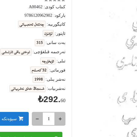
كىتاب كودى:
A00462
باركود:
9786120962902
چەتئەل ئەدەبىياتى
كاتېگورىيە:
لۇشۈن
ئاپتور:
315
بەت سانى:
توختى باقى ئارتىشى
تەرجىمە قىلغۇچى:
ئۇيغۇرچە
تىلى:
32 كەسلەم
فورماتى:
1998
نەشر يىلى:
شىنجاڭ خەلق نەشرىياتى
نەشرىيات:
₺292.
60
سېۋەتكە 