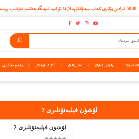
نەشرىياتلار
ياردەم مەركىزى
ن كىتابلار
بازارلىق كىتابلار
زاكاز ئىز قوغلاش
لۇشۈن فېليەتۇنلىرى 2
لۇشۈن فېليەتۇنلىرى 2