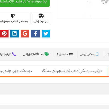
WhatsApp ئارقىلىق ئالاقىلىشىڭ
تېز توشۇش
بىخەتەر كىتاب سېتىۋېل
ىش
ئىنكاس يېزىش
سېلىشتۇرۇڭ
باھا ئاگاھلاندۇرۇشى
تېلېفون ئارق
تۈركىيە سىرتىدىكى كىتاب زاكاز قىلغۇچىلار سەمىگە
مۇددەتكە بۆلۈپ تۆلەش جە