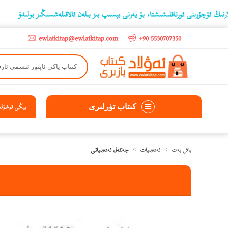
رىنى ئورتاقلىشىشتا، بۇ يەرنى بېسىپ بىز بىلەن ئالاقىلەشسىڭىز بولىدۇ
‫5000 لىرادىن يۇقىرى كىتاب سېتىۋالغۇچىلارغا تۈركىيە ئىچىگە ھەقسىز ئەۋەتىپ ېېرىلىدۇ
ewlatkitap@ewlatkitap.com
+90 5530707350
كىتاب تۈرلىرى
يېڭى قوشۇلغا
باش بەت
ئەدەبىيات
چەتئەل ئەدەبىياتى