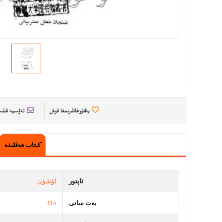
ياقتۇرغانلىرىمغا قوش
تەۋسىيە قىل
كىتاب ھەققىدە
ئاپتور
لۇشۈن
بەت سانى
315