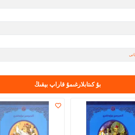
اتى
بۇ كىتابلارغىمۇ قاراپ بېقىڭ