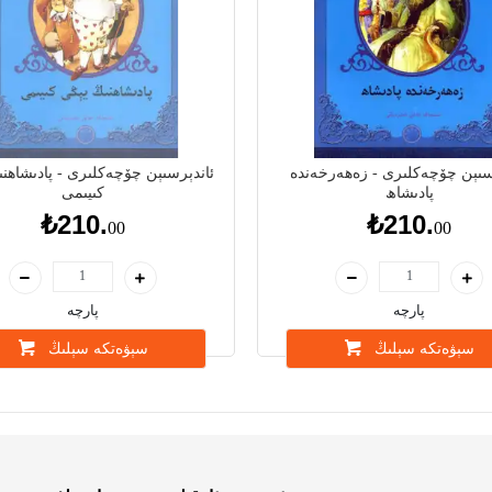
سىېن چۆچەكلىرى - زەھەرخەندە
ئاندېرسىېن چۆچەكلىرى - پادىشاھن
پادىشاھ
كىيىمى
₺210.
₺210.
00
00
پارچە
پارچە
سېۋەتكە سېلىڭ
سېۋەتكە سېلىڭ