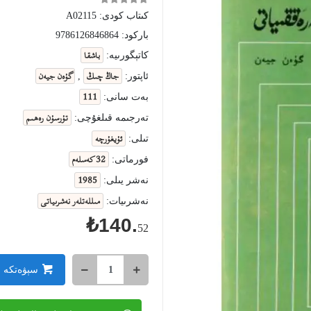
كىتاب كودى:
A02115
باركود:
9786126846864
باشقا
كاتېگورىيە:
جاڭ چىڭ
گۇەن جيەن
ئاپتور:
,
111
بەت سانى:
تۇرسۇن رەھىم
تەرجىمە قىلغۇچى:
ئۇيغۇرچە
تىلى:
32 كەسلەم
فورماتى:
1985
نەشر يىلى:
مىللەتلەر نەشرىياتى
نەشرىيات:
₺140.
52
سېۋەتكە 