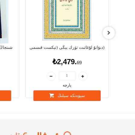
دىۋانۇ لۇغاتىت تۈرك يېڭى (تېكست قىسمى)
شىنجاڭ 
₺2,479.
69
پارچە
سېۋەتكە سېلىڭ