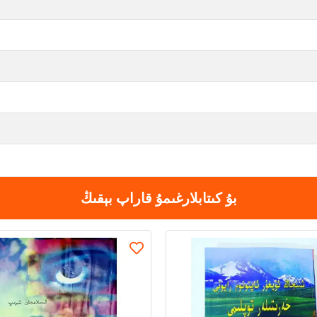
بۇ كىتابلارغىمۇ قاراپ بېقىڭ