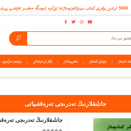
نەشرىياتلار
ياردەم مەركىزى
ن كىتابلار
بازارلىق كىتابلار
زاكاز ئىز قوغلاش
جانلىقلارنىڭ تەدرىجى تەرەققىياتى
جانلىقلارنىڭ تەدرىجى تەرەقق