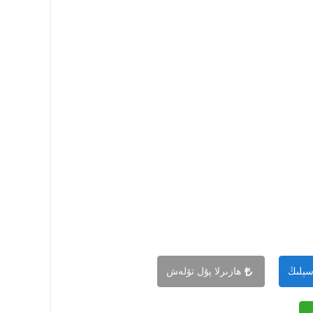
سېلىڭ
ھازىرلا پۇل تۆلەش