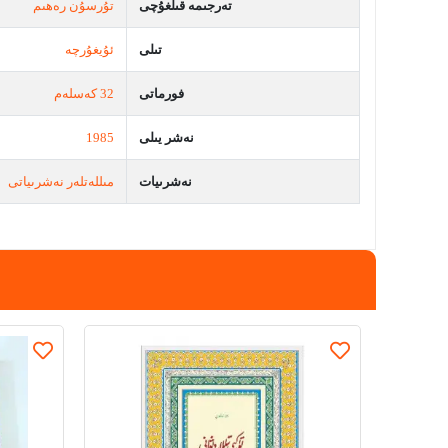
تەرجىمە قىلغۇچى
تۇرسۇن رەھىم
تىلى
ئۇيغۇرچە
فورماتى
32 كەسلەم
نەشر يىلى
1985
نەشرىيات
مىللەتلەر نەشرىياتى