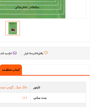
ياقتۇرغانلىرىمغا قوش
تەۋسىيە قىل
كىتاب ھەققىدە
ئاپتور
جاڭ چىڭ
,
گۇەن جيەن
بەت سانى
111