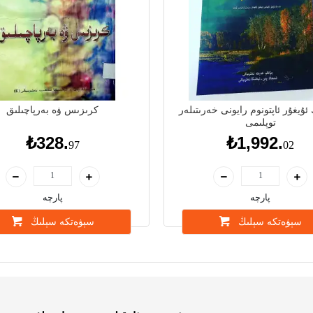
ئۇيغۇر ئاپتونوم رايونى خەرىتىلەر
كرىزىس ۋە بەرپاچىلىق
توپلىمى
₺328.
₺1,992.
97
02
پارچە
پارچە
سېۋەتكە سېلىڭ
سېۋەتكە سېلىڭ