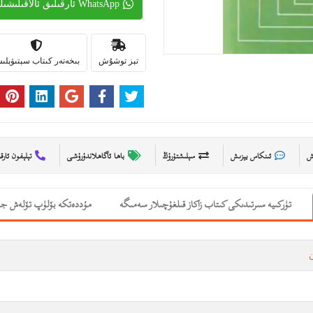
WhatsApp ئارقىلىق ئالاقىلىشىڭ
تېز توشۇش
بىخەتەر كىتاب سېتىۋېل
ىش
ئىنكاس يېزىش
سېلىشتۇرۇڭ
باھا ئاگاھلاندۇرۇشى
تېلېفون ئارق
تۈركىيە سىرتىدىكى كىتاب زاكاز قىلغۇچىلار سەمىگە
مۇددەتكە بۆلۈپ تۆلەش جە