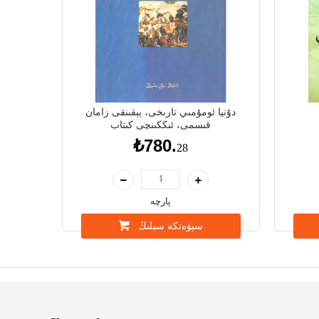
دۇنيا ئومۇمىي تارىخى، يېقىنقى زامان
قىسمى، ئىككىنچى كىتاب
₺780.
28
پارچە
سېۋەتكە سېلىڭ