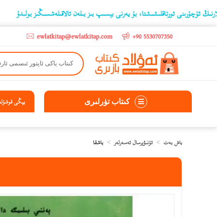
نى ئورتاقلىشىشتا، بۇ يەرنى بېسىپ بىز بىلەن ئالاقىلەشسىڭىز بولىدۇ
‫5000 لىرادىن يۇقىرى كىتاب سېتىۋالغۇچىلارغا تۈركىيە ئىچىگە ھەقسىز ئەۋەتىپ ېېرىلىدۇ
ewlatkitap@ewlatkitap.com
+90 5530707350
كىتاب تۈرلىرى
يېڭى قوشۇلغا
باش بەت
ئۇنىۋېرسال ئەسەرلەر
باشقا