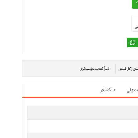
ىش
ىلىق زاكاز قىلىش
كىتاب تەۋسىيەلىرى
دىۋىلى
ئىنكاسلار