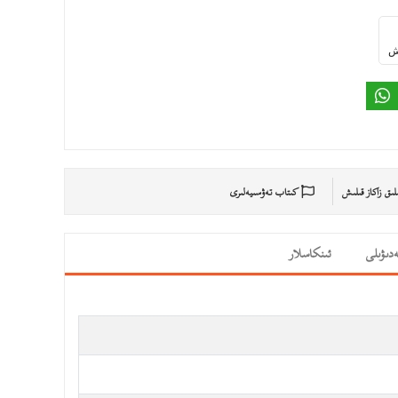
ىش
ىلىق زاكاز قىلىش
كىتاب تەۋسىيەلىرى
دىۋىلى
ئىنكاسلار