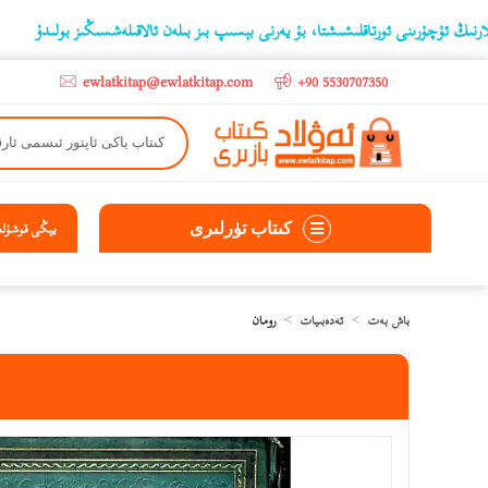
چۇرىنى ئورتاقلىشىشتا، بۇ يەرنى بېسىپ بىز بىلەن ئالاقىلەشسىڭىز بولىدۇ
‫5000 لىرادىن يۇقىرى كىتاب سېتىۋالغۇچىلارغا تۈركىيە ئىچىگە ھەقسىز ئەۋەتىپ ېېرىلىد
ewlatkitap@ewlatkitap.com
+90 5530707350
كىتاب تۈرلىرى
يېڭى قوشۇلغا
باش بەت
ئەدەبىيات
رومان