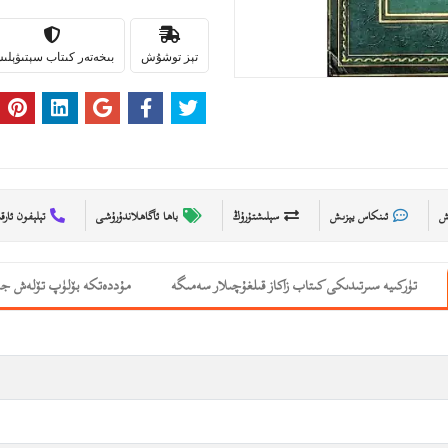
تېز توشۇش
بىخەتەر كىتاب سېتىۋېل
ىش
ئىنكاس يېزىش
سېلىشتۇرۇڭ
باھا ئاگاھلاندۇرۇشى
تېلېفون ئارق
تۈركىيە سىرتىدىكى كىتاب زاكاز قىلغۇچىلار سەمىگە
مۇددەتكە بۆلۈپ تۆلەش جە