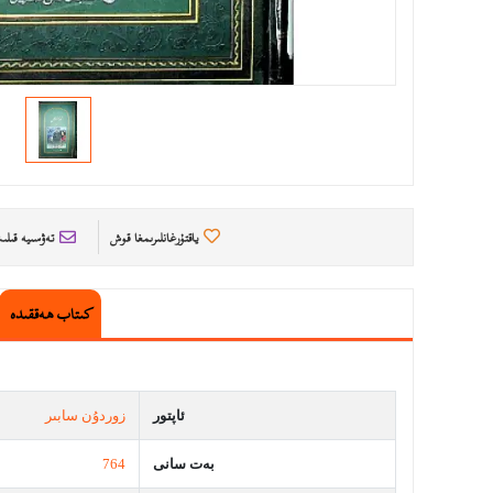
ياقتۇرغانلىرىمغا قوش
تەۋسىيە قىل
كىتاب ھەققىدە
ئاپتور
زوردۇن سابىر
بەت سانى
764