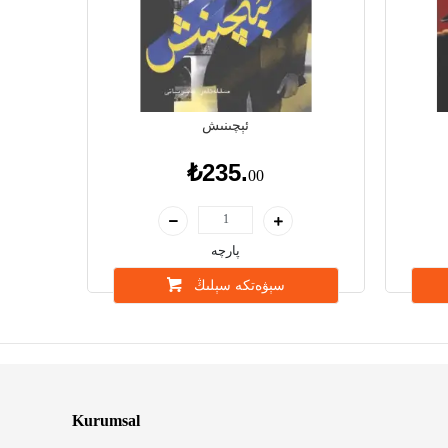
ئېچىنىش
₺235.
00
پارچە
سېۋەتكە سېلىڭ
Kurumsal