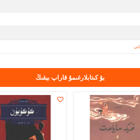
اتى
بۇ كىتابلارغىمۇ قاراپ بېقىڭ