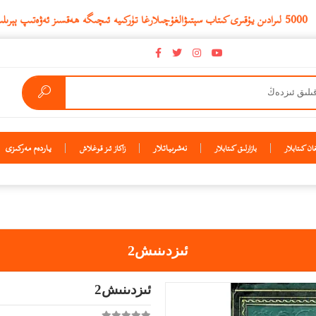
ۇ
نەشرىياتلار
ياردەم مەركىزى
ن كىتابلار
بازارلىق كىتابلار
زاكاز ئىز قوغلاش
ئىزدىنىش2
ئىزدىنىش2