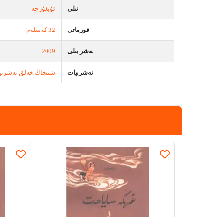
تىلى
ئۇيغۇرچە
فورماتى
32 كەسلەم
نەشر يىلى
2009
نەشرىيات
شىنجاڭ خەلق نەشرىي