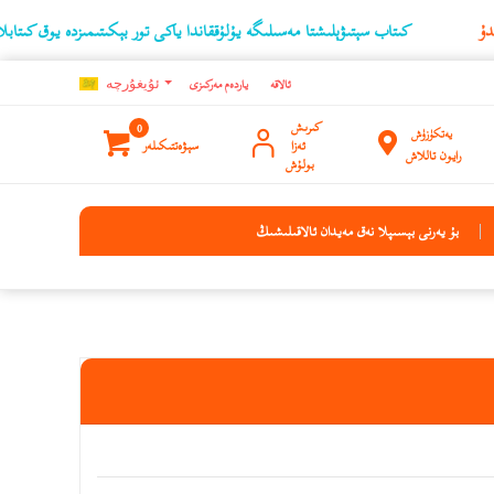
كىتاب سېتىۋېلىشتا مەسىلىگە يۇلۇققاندا ياكى تور بېكىتىمىزدە يوق كىتابلارنىڭ ئۇ
ئالاقە
ياردەم مەركىزى
ئۇيغۇرچه
كىرىش
0
يەتكۈزۈش
ئەزا
سېۋەتتىكىلەر
رايون تاللاش
بولۇش
بۇ يەرنى بېسىپلا نەق مەيدان ئالاقىلىشىڭ