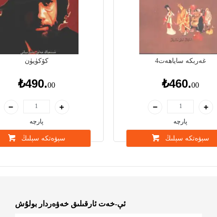
غەربكە ساياھەت4
كۆكۈيۈن
₺490.
₺460.
00
00
پارچە
پارچە
سېۋەتكە سېلىڭ
سېۋەتكە سېلىڭ
ئې-خەت ئارقىلىق خەۋەردار بولۇش