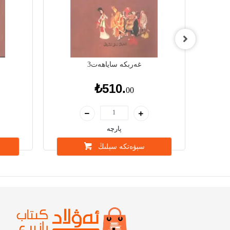
غەربكە ساياھەت3
₺510.
00
پارچە
سېۋەتكە سېلىڭ