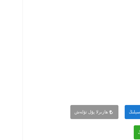
سېلىڭ
ھازىرلا پۇل تۆلەش