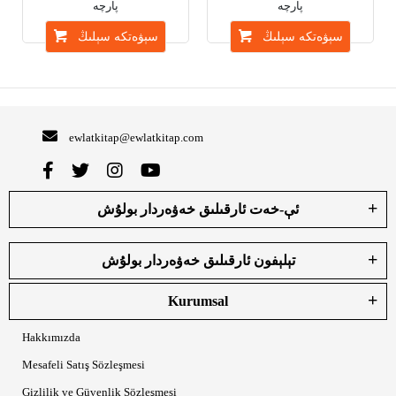
پارچە
پارچە
سېۋەتكە سېلىڭ
سېۋەتكە سېلىڭ
ewlatkitap@ewlatkitap.com
ئې-خەت ئارقىلىق خەۋەردار بولۇش
تېلېفون ئارقىلىق خەۋەردار بولۇش
Kurumsal
Hakkımızda
Mesafeli Satış Sözleşmesi
Gizlilik ve Güvenlik Sözleşmesi