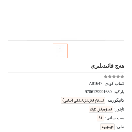
ھەج قائىدىلىرى
كىتاب كودى:
A01647
باركود:
9786139991630
ئىسلام قانۇنشۇناسلىقى (فىقھى)
كاتېگورىيە:
ئابدۇجېلىل تۇران
ئاپتور:
31
بەت سانى:
ئۇيغۇرچە
تىلى: