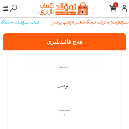
0
كىتاب سېتىۋېلىشتا مەسىلىگە يۇل
ھەج قائىدىلىرى