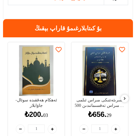
بۇ كىتابلارغىمۇ قاراپ بېقىڭ
شىرىئەتتىكى مىراس ئىلمى
ئەھكام ھەققىدە سوئال-
ۋە مىراس تەقسىماتىدىن 500
جاۋابلار
ئۆرنەك
₺200.
₺656.
03
29