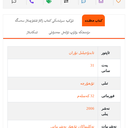
كىتاب ھەققىدە
تۈركىيە سىرتىدىكى كىتاب زاكاز قىلغۇچىلار سەمىگە
مۇددەتكە بۆلۈپ تۆلەش جەدىۋىلى
ئىنكاسلار
ئاپتور
ئابدۇجېلىل تۇران
بەت
31
سانى
تىلى
ئۇيغۇرچە
فورماتى
32 كەسلەم
نەشر
2006
يىلى
نەشرىيات
تەكلىماكان ئۇيغۇر نەشرىياتى