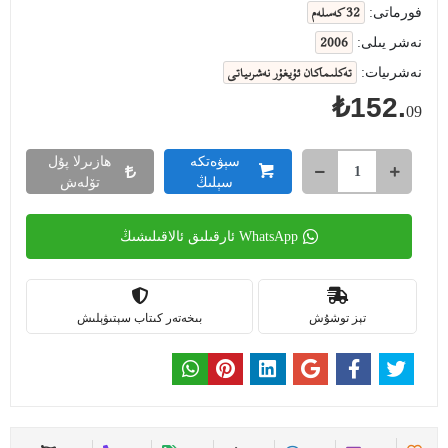
32 كەسلەم
فورماتى:
2006
نەشر يىلى:
تەكلىماكان ئۇيغۇر نەشرىياتى
نەشرىيات:
₺152.
09
سېۋەتكە
ھازىرلا پۇل
سېلىڭ
تۆلەش
WhatsApp ئارقىلىق ئالاقىلىشىڭ
تېز توشۇش
بىخەتەر كىتاب سېتىۋېلىش