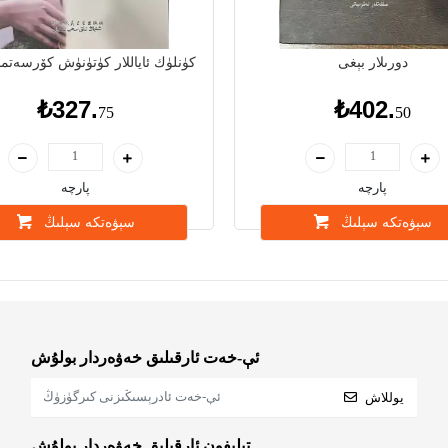
دورىلار بېغى
28 كۈنلۈك ئاياللار كۈتۈنۈش كۆرسەت
₺327.
₺402.
75
50
پارچە
پارچە
سېۋەتكە سېلىڭ
سېۋەتكە سېلىڭ
ئې-خەت ئارقىلىق خەۋەردار بولۇش
يوللاش
تېلېفون ئارقىلىق خەۋەردار بولۇش