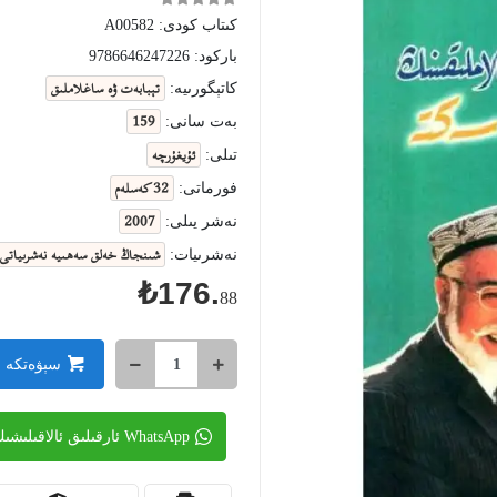
كىتاب كودى:
A00582
باركود:
9786646247226
تېبابەت ۋە ساغلاملىق
كاتېگورىيە:
159
بەت سانى:
ئۇيغۇرچە
تىلى:
32 كەسلەم
فورماتى:
2007
نەشر يىلى:
شىنجاڭ خەلق سەھىيە نەشرىياتى
نەشرىيات:
₺176.
88
سېۋەتكە 
WhatsApp ئارقىلىق ئالاقىلىشىڭ