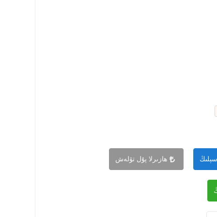
سېلىڭ
ھازىرلا پۇل تۆلەش