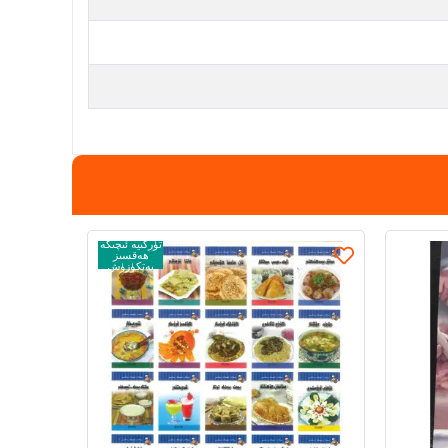
تۈركىيە ئىچىگە
ھەقسىز
يەتكۈزۈش