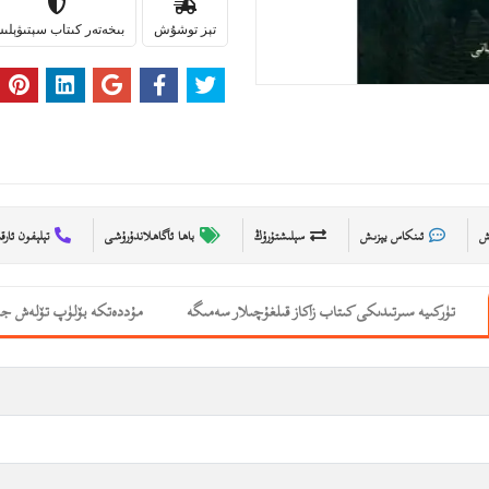
تېز توشۇش
بىخەتەر كىتاب سېتىۋېل
ىش
ئىنكاس يېزىش
سېلىشتۇرۇڭ
باھا ئاگاھلاندۇرۇشى
تېلېفون ئارق
تۈركىيە سىرتىدىكى كىتاب زاكاز قىلغۇچىلار سەمىگە
مۇددەتكە بۆلۈپ تۆلەش جە