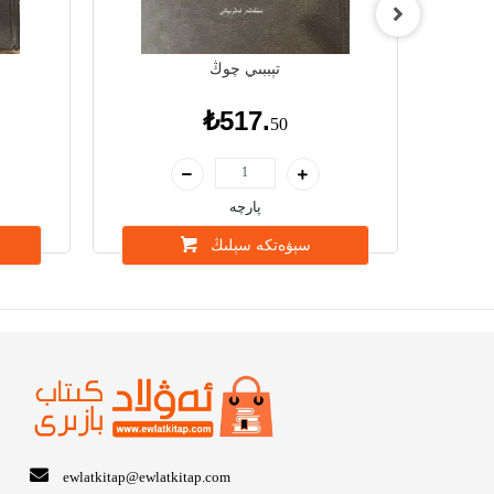
ات
تېببىي چوڭ
₺517.
50
پارچە
سېۋەتكە سېلىڭ
ewlatkitap@ewlatkitap.com