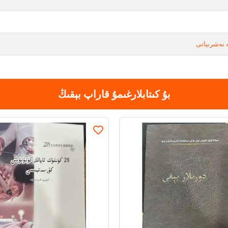
نەشرىياتى
بۇ كىتابلارغىمۇ قاراپ بېقىڭ