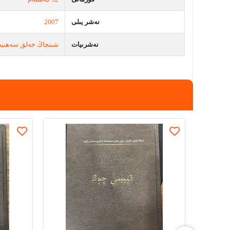
نەشر يىلى
2007
نەشرىيات
شىنجاڭ خەلق سەھىيە 