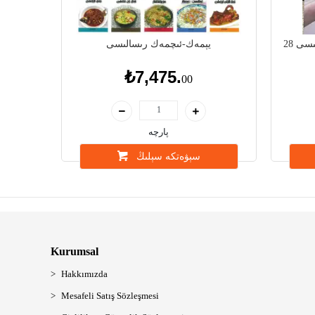
مىسى
يېمەك-ئىچمەك رىسالىسى
₺7,475.
00
پارچە
سېۋەتكە سېلىڭ
Kurumsal
Hakkımızda
Mesafeli Satış Sözleşmesi