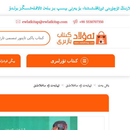
ىنى ئورتاقلىشىشتا، بۇ يەرنى بېسىپ بىز بىلەن ئالاقىلەشسىڭىز بولىدۇ
‫5000 لىرادىن يۇقىرى كىتاب سېتىۋالغۇچىلارغا تۈركىيە ئىچىگە ھەقسىز ئەۋەتىپ ېېرىلىدۇ
ewlatkitap@ewlatkitap.com
+90 5530707350
كىتاب تۈرلىرى
يېڭى قوشۇلغا
باش بەت
تېبابەت ۋە ساغلاملىق
تېبابەت ۋە ساغلاملىق