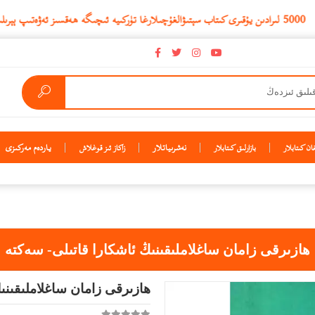
نەشرىياتلار
ياردەم مەركىزى
ن كىتابلار
بازارلىق كىتابلار
زاكاز ئىز قوغلاش
ھازىرقى زامان ساغلاملىقىنىڭ ئاشكارا قاتىلى- سەكتە
ھازىرقى زامان ساغلاملىقىنى