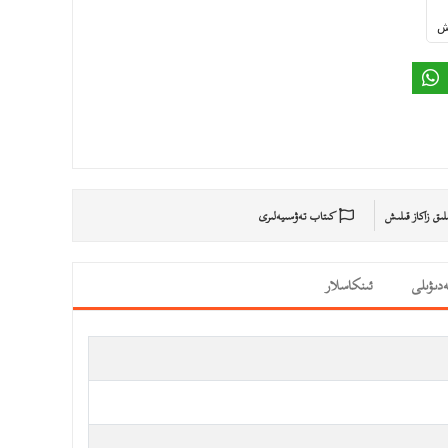
ىش
ىلىق زاكاز قىلىش
كىتاب تەۋسىيەلىرى
دىۋىلى
ئىنكاسلار