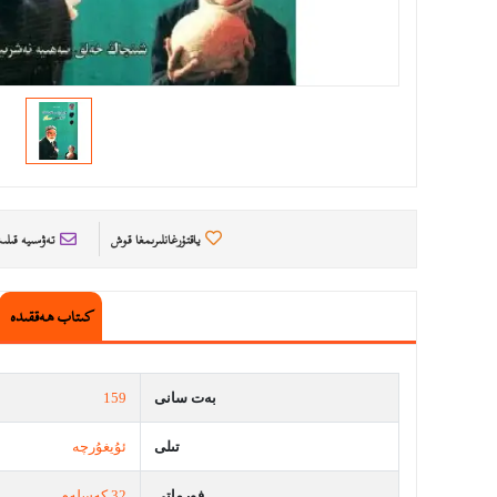
ياقتۇرغانلىرىمغا قوش
تەۋسىيە قىل
كىتاب ھەققىدە
بەت سانى
159
تىلى
ئۇيغۇرچە
فورماتى
32 كەسلەم