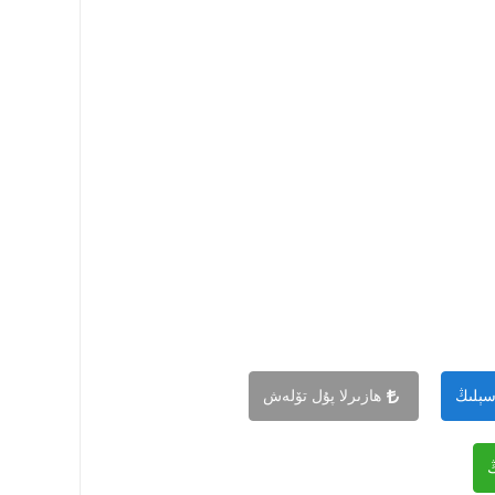
سېلىڭ
ھازىرلا پۇل تۆلەش