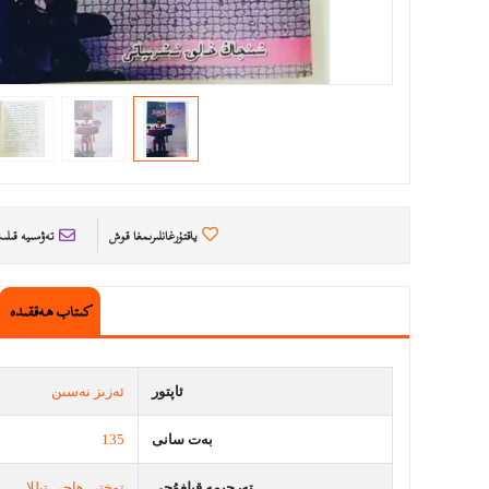
ياقتۇرغانلىرىمغا قوش
تەۋسىيە قىل
كىتاب ھەققىدە
ئاپتور
ئەزىز نەسىن
بەت سانى
135
تەرجىمە قىلغۇچى
توختى ھاجى تىللا