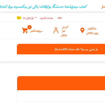
كىتاب سېتىۋېلىشتا مەسىلىگە يۇلۇققاندا ياكى تور بېكىتىمىزدە يوق كىتابلارنىڭ ئۇچۇر
ئالاقە
ياردەم مەركىزى
ئۇيغۇرچه
كىرىش
0
يەتكۈزۈش
ئەزا
سېۋەتتىكىلەر
رايون تاللاش
بولۇش
بۇ يەرنى بېسىپلا نەق مەيدان ئالاقىلىشىڭ