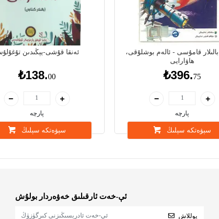
الىلار قامۇسى - ئالەم بوشلۇقى،
ئەنقا قۇشى-يېڭىدىن تۇغۇلۇ
ھاۋارايى
₺138.
₺396.
00
75
پارچە
پارچە
سېۋەتكە سېلىڭ
سېۋەتكە سېلىڭ
ئې-خەت ئارقىلىق خەۋەردار بولۇش
يوللاش