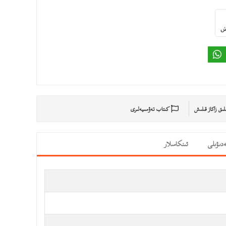
ىش
ىلىق زاكاز قىلىش
كىتاب تەۋسىيەلىرى
دىۋىلى
ئىنكاسلار