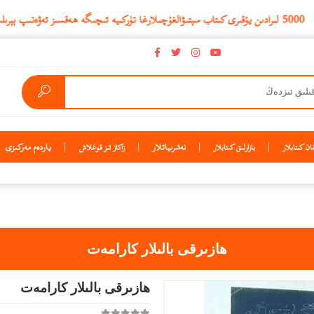
نەشرىياتلار
ياردەم مەركىزى
ن كىتابلار
بازارلىق كىتابلار
زاكاز ئىز قوغلاش
ھازىرقى بالىلار كارامەت
ھازىرقى بالىلار كارامەت