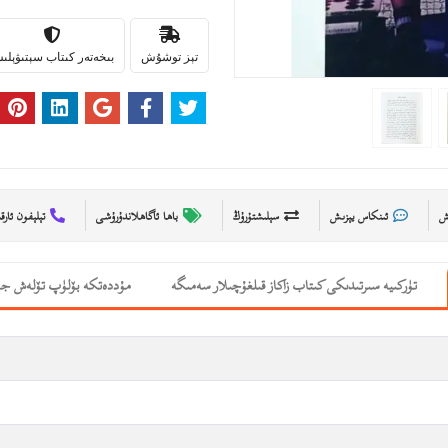
تېز توشۇش
بىخەتەر كىتاب سېتىۋېل
ىش
ئىنكاس يېزىش
سېلىشتۇرۇڭ
باھا ئاگاھلاندۇرۇشى
تېلېفون ئارق
تۈركىيە سىرتىدىكى كىتاب زاكاز قىلغۇچىلار سەمىگە
مۇددەتكە بۆلۈپ تۆلەش جە