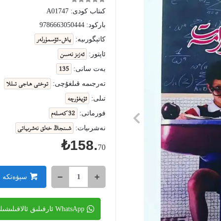
كىتاب كودى:
A01747
باركود:
9786663050444
ياش-ئۆسمۈرلەر
كاتېگورىيە:
ئەزىز نەسىن
ئاپتور:
135
بەت سانى:
توختى ھاجى تىللا
تەرجىمە قىلغۇچى:
ئۇيغۇرچە
تىلى:
32 كەسلەم
فورماتى:
شىنجاڭ خەلق نەشرىياتى
نەشرىيات:
₺158.
70
سېۋەتكە 
WhatsApp ئارقىلىق ئالاقىلىشىڭ