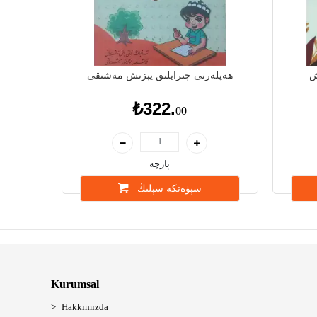
ش
ھەپلەرنى چىرايلىق يېزىش مەشىقى
₺322.
00
پارچە
سېۋەتكە سېلىڭ
Kurumsal
Hakkımızda