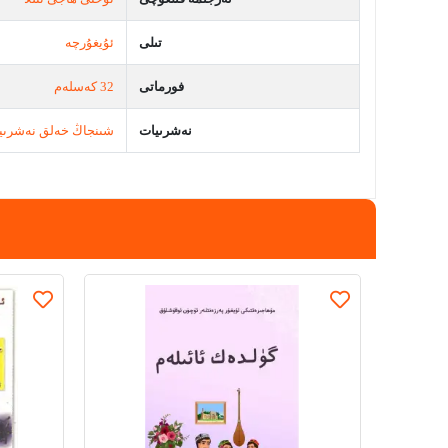
تىلى
ئۇيغۇرچە
فورماتى
32 كەسلەم
نەشرىيات
شىنجاڭ خەلق نەشرىي