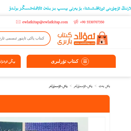
ىنى ئورتاقلىشىشتا، بۇ يەرنى بېسىپ بىز بىلەن ئالاقىلەشسىڭىز بولىدۇ
‫5000 لىرادىن يۇقىرى كىتاب سېتىۋالغۇچىلارغا تۈركىيە ئىچىگە ھەقسىز ئەۋەتىپ ېېرىلىدۇ
ewlatkitap@ewlatkitap.com
+90 5530707350
كىتاب تۈرلىرى
يېڭى قوشۇلغا
باش بەت
ياش-ئۆسمۈرلەر
ياش-ئۆسمۈرلەر