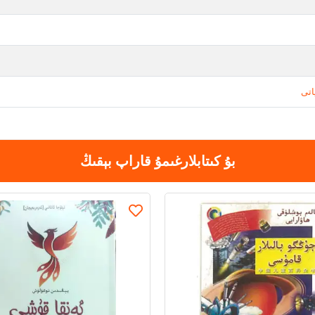
اتى
بۇ كىتابلارغىمۇ قاراپ بېقىڭ