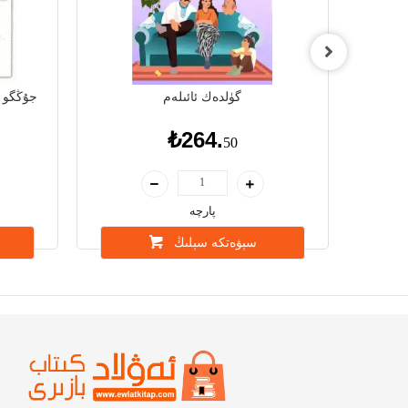
گۈلدەك ئائىلەم
جۇڭگو ب
₺264.
50
پارچە
سېۋەتكە سېلىڭ