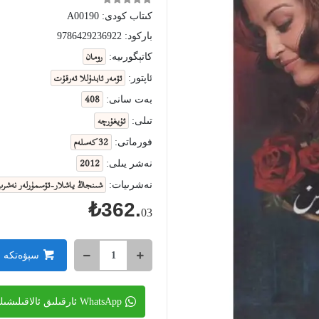
كىتاب كودى:
A00190
باركود:
9786429236922
رومان
كاتېگورىيە:
ئۆمەر ئابدۇللا ئەرقۇت
ئاپتور:
408
بەت سانى:
ئۇيغۇرچە
تىلى:
32 كەسلەم
فورماتى:
2012
نەشر يىلى:
شىنجاڭ ياشلار-ئۆسمۈرلەر نەشرىي
نەشرىيات:
₺362.
03
سېۋەتكە 
WhatsApp ئارقىلىق ئالاقىلىشىڭ