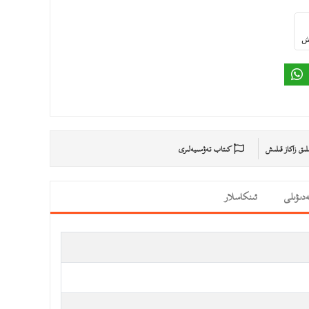
ىش
ىلىق زاكاز قىلىش
كىتاب تەۋسىيەلىرى
دىۋىلى
ئىنكاسلار