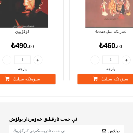
غەربكە ساياھەت4
كۆكۈيۈن
₺490.
₺460.
00
00
پارچە
پارچە
سېۋەتكە سېلىڭ
سېۋەتكە سېلىڭ
ئې-خەت ئارقىلىق خەۋەردار بولۇش
يوللاش