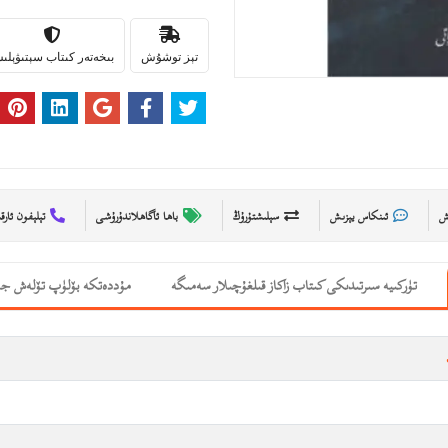
تېز توشۇش
بىخەتەر كىتاب سېتىۋېل
ىش
ئىنكاس يېزىش
سېلىشتۇرۇڭ
باھا ئاگاھلاندۇرۇشى
تېلېفون ئارق
تۈركىيە سىرتىدىكى كىتاب زاكاز قىلغۇچىلار سەمىگە
مۇددەتكە بۆلۈپ تۆلەش جە