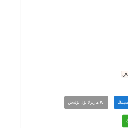
اتى
سېلىڭ
ھازىرلا پۇل تۆلەش