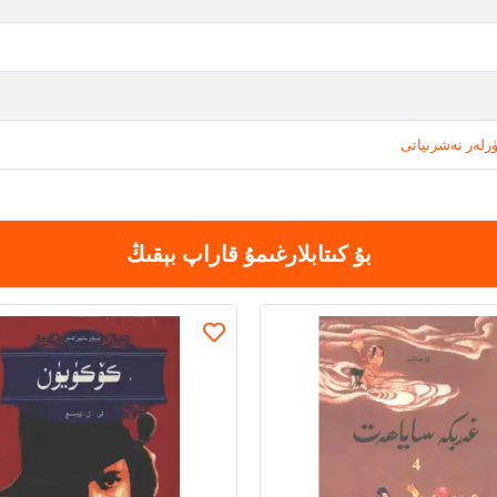
رلەر نەشرىياتى
بۇ كىتابلارغىمۇ قاراپ بېقىڭ