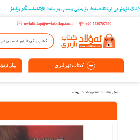
چۇرىنى ئورتاقلىشىشتا، بۇ يەرنى بېسىپ بىز بىلەن ئالاقىلەشسىڭىز بولىدۇ
‫5000 لىرادىن يۇقىرى كىتاب سېتىۋالغۇچىلارغا تۈركىيە ئىچىگە ھەقسىز ئەۋەتىپ ېېرىلىدۇ
ewlatkitap@ewlatkitap.com
+90 5530707350
كىتاب تۈرلىرى
يېڭى قوشۇلغا
باش بەت
ئەدەبىيات
رومان