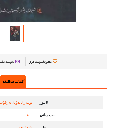
ياقتۇرغانلىرىمغا قوش
تەۋسىيە قىل
كىتاب ھەققىدە
ئاپتور
ئۆمەر ئابدۇللا ئەرقۇت
بەت سانى
408
تىلى
ئۇيغۇرچە