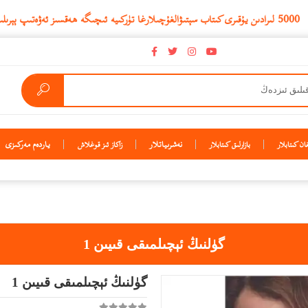
نەشرىياتلار
ياردەم مەركىزى
ن كىتابلار
بازارلىق كىتابلار
زاكاز ئىز قوغلاش
گۈلنىڭ ئېچىلمىقى قىيىن 1
گۈلنىڭ ئېچىلمىقى قىيىن 1