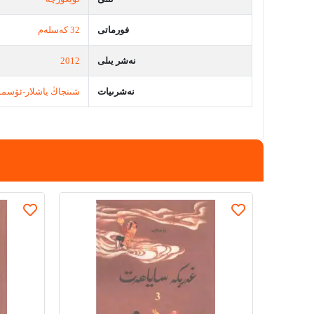
فورماتى
32 كەسلەم
نەشر يىلى
2012
نەشرىيات
شىنجاڭ ياشلار-ئۆسمۈ