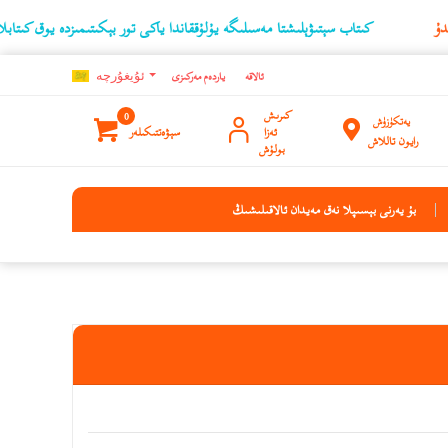
كىتاب سېتىۋېلىشتا مەسىلىگە يۇلۇققاندا ياكى تور بېكىتىمىزدە يوق كىتابلارنىڭ ئۇ
ئالاقە
ياردەم مەركىزى
ئۇيغۇرچه
كىرىش
0
يەتكۈزۈش
ئەزا
سېۋەتتىكىلەر
رايون تاللاش
بولۇش
بۇ يەرنى بېسىپلا نەق مەيدان ئالاقىلىشىڭ