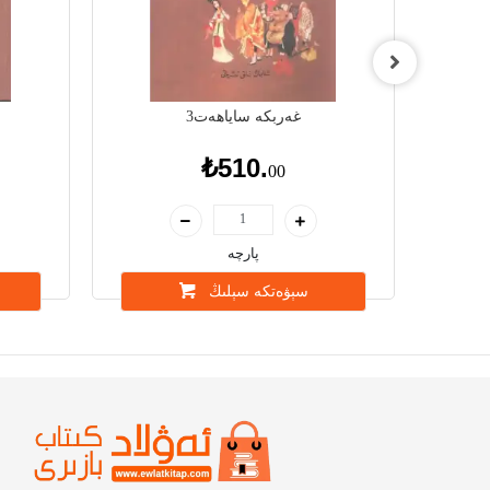
غەربكە ساياھەت3
₺510.
00
پارچە
سېۋەتكە سېلىڭ