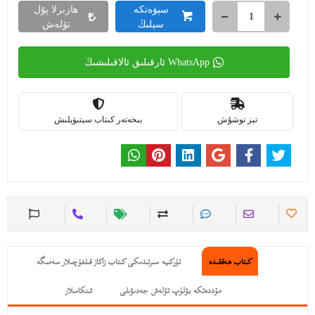
سېۋەتكە
ھازىرلا پۇل
سېلىڭ
تۆلەش
WhatsApp ئارقىلىق ئالاقىلىشىڭ
تېز توشۇش
بىخەتەر كىتاب سېتىۋېلىش
كىتاب ھەققىدە
تۈركىيە سىرتىدىكى كىتاب زاكاز قىلغۇچىلار سەمىگە
مۇددەتكە بۆلۈپ تۆلەش جەدىۋىلى
ئىنكاسلار