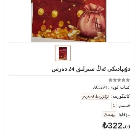
دۇنيادىكى ئەڭ سىرلىق 24 دەرس
كىتاب كودى:
A05294
ئۇنىۋېرسال ئەسەرلەر
كاتېگورىيە:
1
قىسىم:
يۇمشاق
مۇقاۋا:
₺322.
00