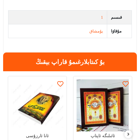
قىسىم
1
مۇقاۋا
يۇمشاق
بۇ كىتابلارغىمۇ قاراپ بېقىڭ
ئائىلىگە ئاپتاپ
ئانا ئارزۇسى