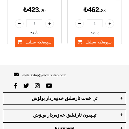
₺423.
₺462.
20
88
پارچە
پارچە
سېۋەتكە سېلىڭ
سېۋەتكە سېلىڭ
ewlatkitap@ewlatkitap.com
ئې-خەت ئارقىلىق خەۋەردار بولۇش
تېلېفون ئارقىلىق خەۋەردار بولۇش
Kurumsal