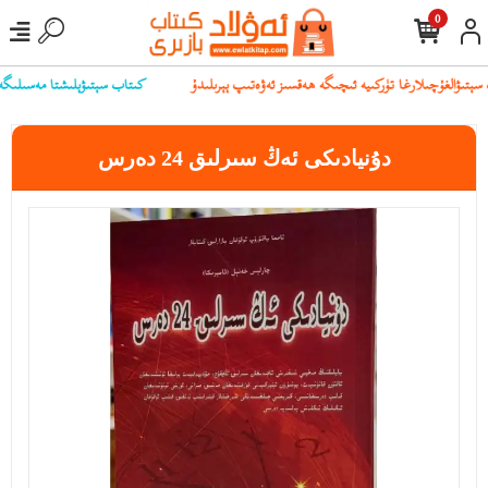
0
كىتاب سېتىۋېلىشتا مەسىلىگە يۇل
دۇنيادىكى ئەڭ سىرلىق 24 دەرس