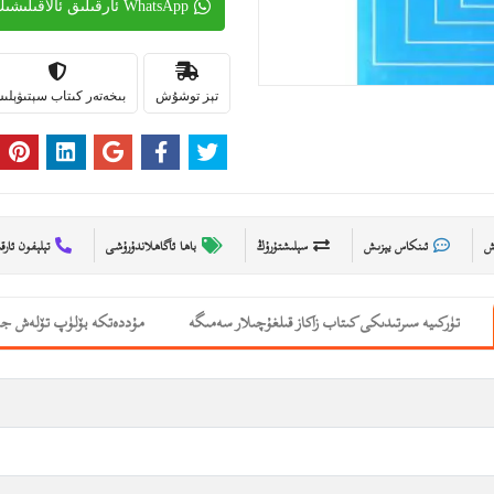
WhatsApp ئارقىلىق ئالاقىلىشىڭ
تېز توشۇش
بىخەتەر كىتاب سېتىۋېل
ىش
ئىنكاس يېزىش
سېلىشتۇرۇڭ
باھا ئاگاھلاندۇرۇشى
تېلېفون ئارق
تۈركىيە سىرتىدىكى كىتاب زاكاز قىلغۇچىلار سەمىگە
مۇددەتكە بۆلۈپ تۆلەش جە