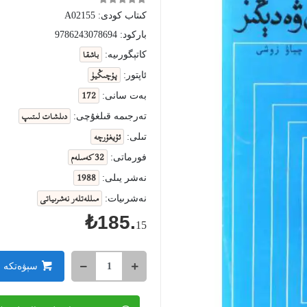
كىتاب كودى:
A02155
باركود:
9786243078694
باشقا
كاتېگورىيە:
پۇچىڭيۈ
ئاپتور:
172
بەت سانى:
دىلشات لىتىپ
تەرجىمە قىلغۇچى:
ئۇيغۇرچە
تىلى:
32 كەسلەم
فورماتى:
1988
نەشر يىلى:
مىللەتلەر نەشرىياتى
نەشرىيات:
₺185.
15
سېۋەتكە 