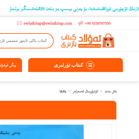
ىنى ئورتاقلىشىشتا، بۇ يەرنى بېسىپ بىز بىلەن ئالاقىلەشسىڭىز بولىدۇ
‫5000 لىرادىن يۇقىرى كىتاب سېتىۋالغۇچىلارغا تۈركىيە ئىچىگە ھەقسىز ئەۋەتىپ ېېرىلىدۇ
ewlatkitap@ewlatkitap.com
+90 5530707350
كىتاب تۈرلىرى
يېڭى قوشۇلغا
باش بەت
ئۇنىۋېرسال ئەسەرلەر
باشقا