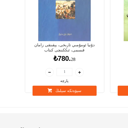
دۇنيا ئومۇمىي تارىخى، يېقىنقى زامان
قىسمى، ئىككىنچى كىتاب
₺780.
28
پارچە
سېۋەتكە سېلىڭ