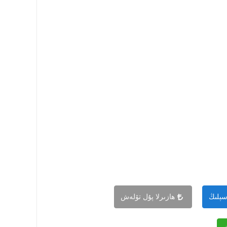
سېلىڭ
ھازىرلا پۇل تۆلەش