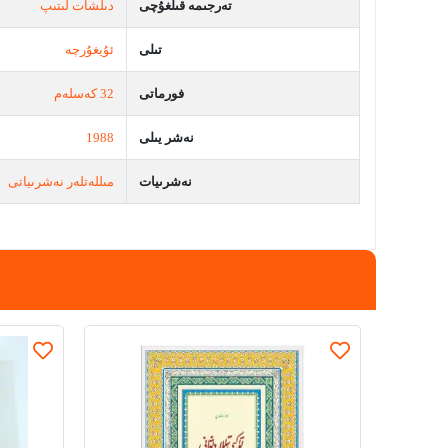
تەرجىمە قىلغۇچى
دىلشات لىتىپ
تىلى
ئۇيغۇرچە
فورماتى
32 كەسلەم
نەشر يىلى
1988
نەشرىيات
مىللەتلەر نەشرىياتى