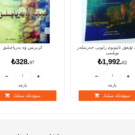
ئۇيغۇر ئاپتونوم رايونى خەرىتىلەر
كرىزىس ۋە بەرپاچىلىق
توپلىمى
₺328.
₺1,992.
97
02
پارچە
پارچە
سېۋەتكە سېلىڭ
سېۋەتكە سېلىڭ