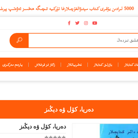
نەشرىياتلار
ياردەم مەركىزى
ن كىتابلار
بازارلىق كىتابلار
زاكاز ئىز قوغلاش
دەريا، كۆل ۋە دېڭىز
دەريا، كۆل ۋە دېڭىز