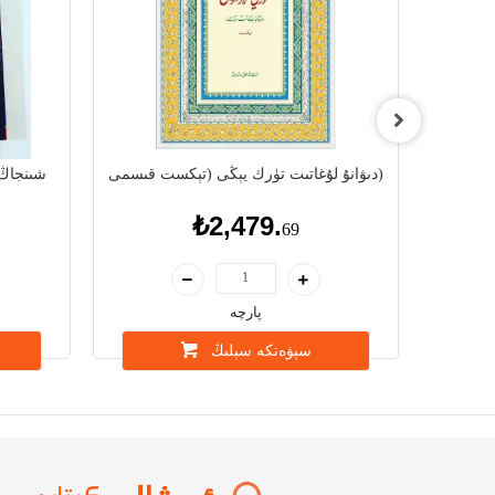
دىۋانۇ لۇغاتىت تۈرك يېڭى (تېكست قىسمى)
شىنجاڭ 
₺2,479.
69
پارچە
سېۋەتكە سېلىڭ