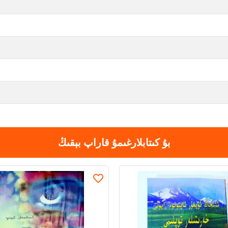
بۇ كىتابلارغىمۇ قاراپ بېقىڭ