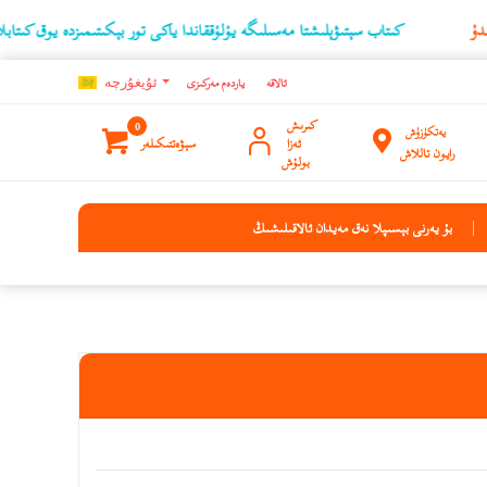
كىتاب سېتىۋېلىشتا مەسىلىگە يۇلۇققاندا ياكى تور بېكىتىمىزدە يوق كىتابلارنىڭ ئۇچۇرى
ئالاقە
ياردەم مەركىزى
ئۇيغۇرچه
كىرىش
0
يەتكۈزۈش
ئەزا
سېۋەتتىكىلەر
رايون تاللاش
بولۇش
بۇ يەرنى بېسىپلا نەق مەيدان ئالاقىلىشىڭ