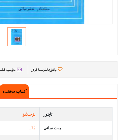
ياقتۇرغانلىرىمغا قوش
تەۋسىيە قىل
كىتاب ھەققىدە
ئاپتور
پۇچىڭيۈ
بەت سانى
172