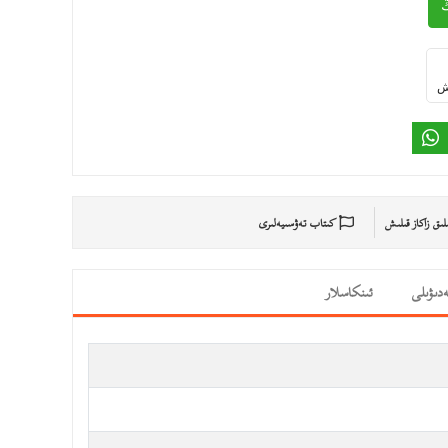
ىش
ىلىق زاكاز قىلىش
كىتاب تەۋسىيەلىرى
دىۋىلى
ئىنكاسلار