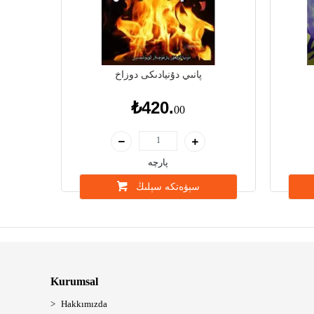
پانىي دۇنيادىكى دوزاخ
₺420.
00
پارچە
سېۋەتكە سېلىڭ
Kurumsal
Hakkımızda