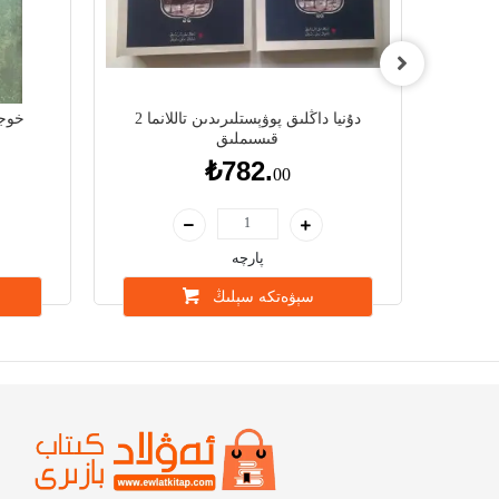
دۇنيا داڭلىق پوۋېستلىرىدىن تاللانما 2
خوجا
قىسىملىق
₺782.
00
پارچە
سېۋەتكە سېلىڭ