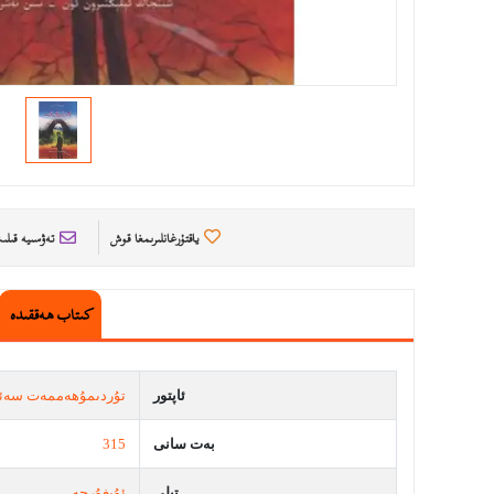
ياقتۇرغانلىرىمغا قوش
تەۋسىيە قىل
كىتاب ھەققىدە
ئاپتور
تۇردىمۇھەممەت سەئ
بەت سانى
315
تىلى
ئۇيغۇرچە