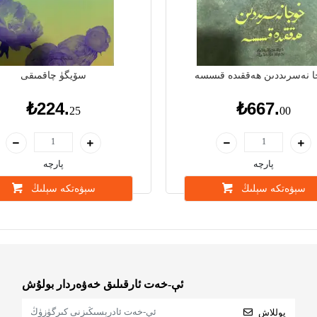
 نەسرىددىن ھەققىدە قىسسە
سۆيگۈ چاقمىقى
₺224.
₺667.
25
00
پارچە
پارچە
سېۋەتكە سېلىڭ
سېۋەتكە سېلىڭ
ئې-خەت ئارقىلىق خەۋەردار بولۇش
يوللاش