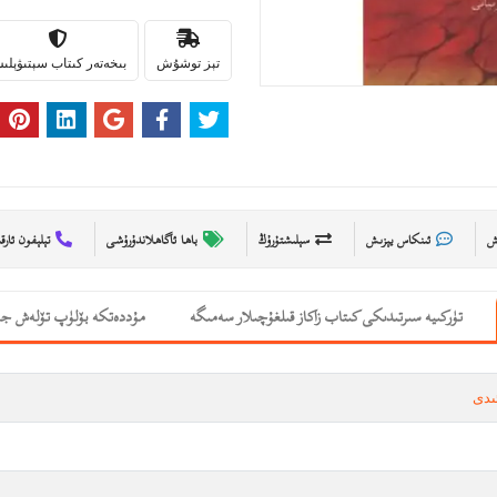
تېز توشۇش
بىخەتەر كىتاب سېتىۋېل
ىش
ئىنكاس يېزىش
سېلىشتۇرۇڭ
باھا ئاگاھلاندۇرۇشى
تېلېفون ئارق
تۈركىيە سىرتىدىكى كىتاب زاكاز قىلغۇچىلار سەمىگە
مۇددەتكە بۆلۈپ تۆلەش جە
ىدى