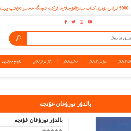
نەشرىياتلار
ياردەم مەركىزى
ن كىتابلار
بازارلىق كىتابلار
زاكاز ئىز قوغلاش
بالدۇر توزۇغان غۇنچە
بالدۇر توزۇغان غۇنچە