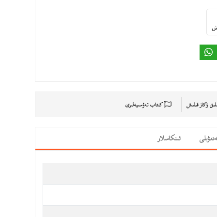
ىش
ىلىق زاكاز قىلىش
كىتاب تەۋسىيەلىرى
دىۋىلى
ئىنكاسلار