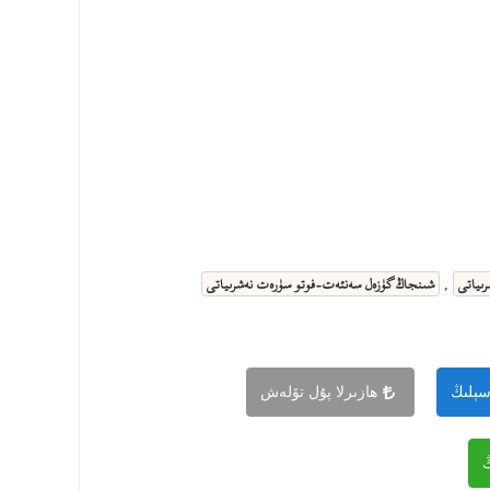
ىياتى
شىنجاڭ گۈزەل سەنئەت-فوتو سۈرەت نەشرىياتى
,
سېلىڭ
ھازىرلا پۇل تۆلەش