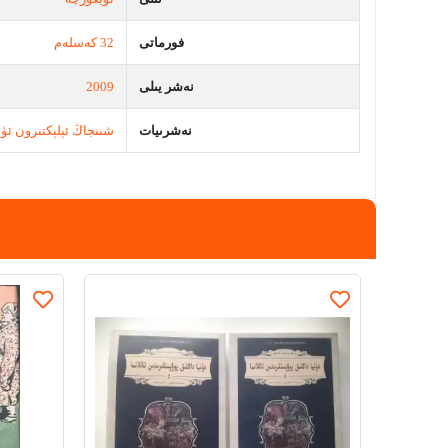
فورماتى
32 كەسلەم
نەشر يىلى
2009
نەشرىيات
شىنجاڭ ئېلېكتىرون ئ