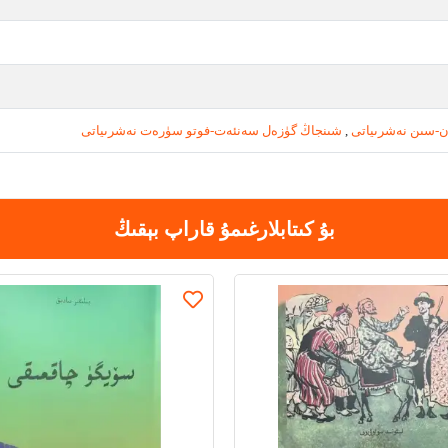
ۈن-سىن نەشرىياتى
,
شىنجاڭ گۈزەل سەنئەت-فوتو سۈرەت نەشرىياتى
بۇ كىتابلارغىمۇ قاراپ بېقىڭ