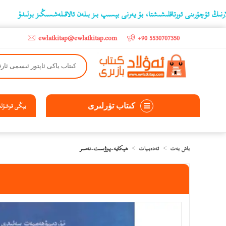
نى ئورتاقلىشىشتا، بۇ يەرنى بېسىپ بىز بىلەن ئالاقىلەشسىڭىز بولىدۇ
‫5000 لىرادىن يۇقىرى كىتاب سېتىۋالغۇچىلارغا تۈركىيە ئىچىگە ھەقسىز ئەۋەتىپ ېېرىلىدۇ
ewlatkitap@ewlatkitap.com
+90 5530707350
كىتاب تۈرلىرى
يېڭى قوشۇلغا
باش بەت
ئەدەبىيات
ھېكايە-پوۋىست-نەسىر