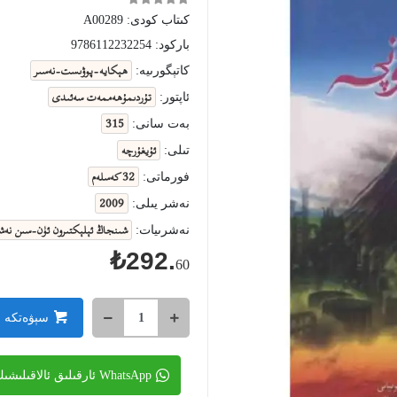
كىتاب كودى:
A00289
باركود:
9786112232254
ھېكايە-پوۋىست-نەسىر
كاتېگورىيە:
تۇردىمۇھەممەت سەئىدى
ئاپتور:
315
بەت سانى:
ئۇيغۇرچە
تىلى:
32 كەسلەم
فورماتى:
2009
نەشر يىلى:
شىنجاڭ ئېلېكتىرون ئۈن-سىن نەشر
نەشرىيات:
₺292.
60
سېۋەتكە 
WhatsApp ئارقىلىق ئالاقىلىشىڭ