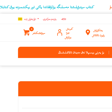
كىتاب سېتىۋېلىشتا مەسىلىگە يۇلۇققاندا ياكى تور بېكىتىمىزدە يوق كىتابلارنىڭ ئۇچۇرى
ئالاقە
ياردەم مەركىزى
ئۇيغۇرچه
كىرىش
0
يەتكۈزۈش
ئەزا
سېۋەتتىكىلەر
رايون تاللاش
بولۇش
بۇ يەرنى بېسىپلا نەق مەيدان ئالاقىلىشىڭ