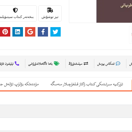
تېز توشۇش
بىخەتەر كىتاب سېتىۋېل
ىش
ئىنكاس يېزىش
سېلىشتۇرۇڭ
باھا ئاگاھلاندۇرۇشى
تېلېفون ئارق
تۈركىيە سىرتىدىكى كىتاب زاكاز قىلغۇچىلار سەمىگە
مۇددەتكە بۆلۈپ تۆلەش جە