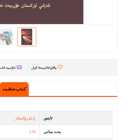
ياقتۇرغانلىرىمغا قوش
تەۋسىيە قىل
كىتاب ھەققىدە
ئاپتور
غ.ئو.زۇلپىقار
بەت سانى
276