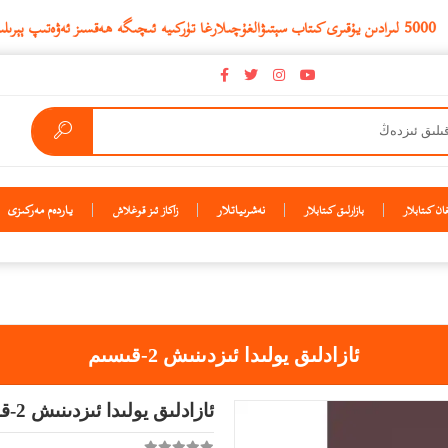
نەشرىياتلار
ياردەم مەركىزى
ن كىتابلار
بازارلىق كىتابلار
زاكاز ئىز قوغلاش
ئازادلىق يولىدا ئىزدىنىش 2-قىسىم
ئازادلىق يولىدا ئىزدىنىش 2-قىسىم