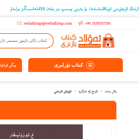
ىنى ئورتاقلىشىشتا، بۇ يەرنى بېسىپ بىز بىلەن ئالاقىلەشسىڭىز بولىدۇ
‫5000 لىرادىن يۇقىرى كىتاب سېتىۋالغۇچىلارغا تۈركىيە ئىچىگە ھەقسىز ئەۋەتىپ ېېرىلىدۇ
ewlatkitap@ewlatkitap.com
+90 5530707350
كىتاب تۈرلىرى
يېڭى قوشۇلغا
باش بەت
تارىخ ۋە تەزكىرە
ئۇيغۇر تارىخى