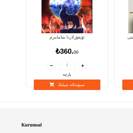
تى
ئۇيغۇرلاردا شامانىزم
₺360.
00
پارچە
سېۋەتكە سېلىڭ
Kurumsal