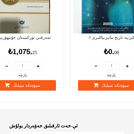
ېرىيە تارىخ ماتېرىياللىرى 3
شەرقىي تۈركىستان جۇمھۇرىيى
₺1,075.
₺0.
25
00
پارچە
پارچە
سېۋەتكە سېلىڭ
سېۋەتكە سېلىڭ
ئې-خەت ئارقىلىق خەۋەردار بولۇش