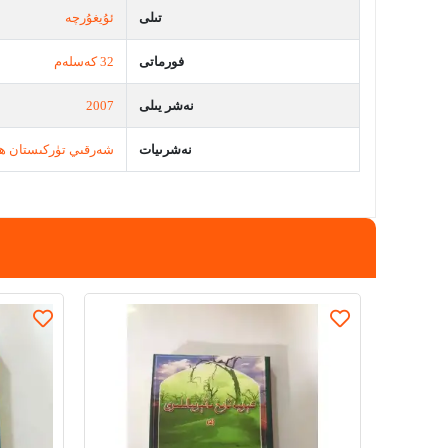
تىلى
ئۇيغۇرچە
فورماتى
32 كەسلەم
نەشر يىلى
2007
نەشرىيات
شەرقىي تۈركىستان ھۆ