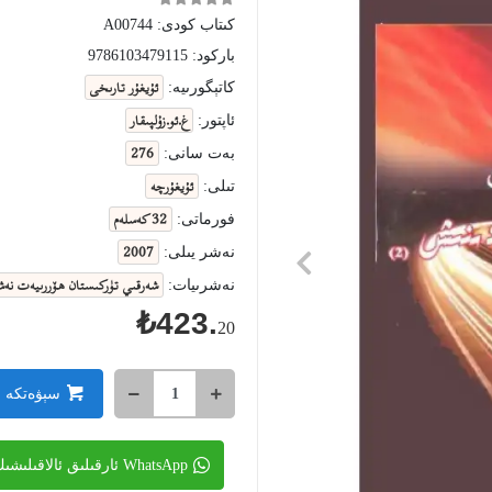
كىتاب كودى:
A00744
باركود:
9786103479115
ئۇيغۇر تارىخى
كاتېگورىيە:
غ.ئو.زۇلپىقار
ئاپتور:
276
بەت سانى:
ئۇيغۇرچە
تىلى:
32 كەسلەم
فورماتى:
2007
نەشر يىلى:
شەرقىي تۈركىستان ھۆررىيەت نەش
نەشرىيات:
₺423.
20
سېۋەتكە 
WhatsApp ئارقىلىق ئالاقىلىشىڭ