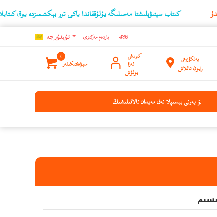
كىتاب سېتىۋېلىشتا مەسىلىگە يۇلۇققاندا ياكى تور بېكىتىمىزدە يوق كىتابلارنىڭ ئۇچۇر
ئالاقە
ياردەم مەركىزى
ئۇيغۇرچه
كىرىش
0
يەتكۈزۈش
ئەزا
سېۋەتتىكىلەر
رايون تاللاش
بولۇش
بۇ يەرنى بېسىپلا نەق مەيدان ئالاقىلىشىڭ