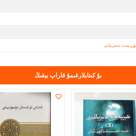
ررىيەت نەشرىياتى
بۇ كىتابلارغىمۇ قاراپ بېقىڭ