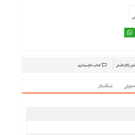
ىش
ىلىق زاكاز قىلىش
كىتاب تەۋسىيەلىرى
دىۋىلى
ئىنكاسلار