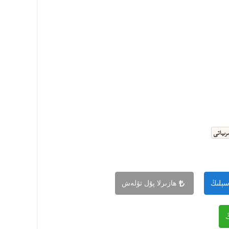
رىياتى
سېلىڭ
ھازىرلا پۇل تۆلەش