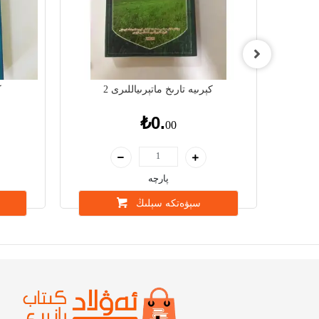
2
كېرىيە تارىخ ماتېرىياللىرى 2
ك
₺0.
00
پارچە
سېۋەتكە سېلىڭ