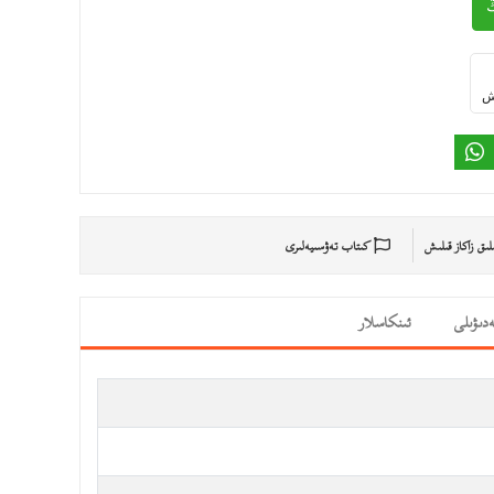
ىش
ىلىق زاكاز قىلىش
كىتاب تەۋسىيەلىرى
دىۋىلى
ئىنكاسلار