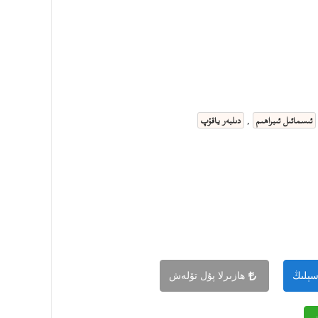
ئىسمائىل ئىبراھىم
دىلبەر ياقۇپ
,
سېلىڭ
ھازىرلا پۇل تۆلەش