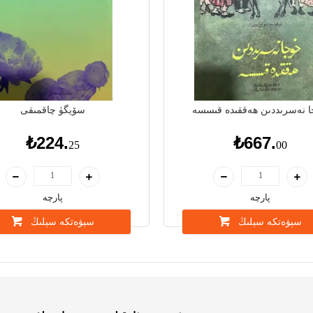
 نەسرىددىن ھەققىدە قىسسە
سۆيگۈ چاقمىقى
₺224.
₺667.
25
00
پارچە
پارچە
سېۋەتكە سېلىڭ
سېۋەتكە سېلىڭ