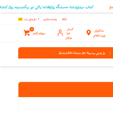
كىتاب سېتىۋېلىشتا مەسىلىگە يۇلۇققاندا ياكى تور بېكىتىمىزدە يوق كىتابلارنىڭ ئۇچۇر
ئالاقە
ياردەم مەركىزى
ئۇيغۇرچه
كىرىش
0
يەتكۈزۈش
ئەزا
سېۋەتتىكىلەر
رايون تاللاش
بولۇش
بۇ يەرنى بېسىپلا نەق مەيدان ئالاقىلىشىڭ