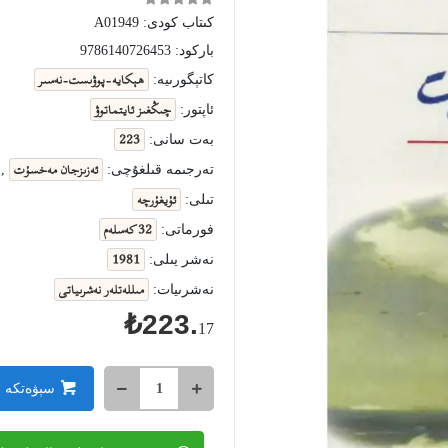
كىتاب كودى:
A01949
باركود:
9786140726453
ھېكايە-پوۋىست-نەسىر
كاتېگورىيە:
چىڭغىز ئايتماتوۋ
ئاپتور:
223
بەت سانى:
ئەزىزجان مەخسۇت
تەرجىمە قىلغۇچى:
,
ئۇيغۇرچە
تىلى:
32 كەسلەم
فورماتى:
1981
نەشر يىلى:
مىللەتلەر نەشرىياتى
نەشرىيات:
₺223.
17
سېۋەتكە 