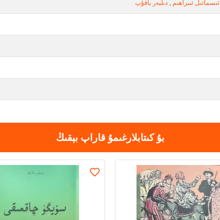
ئىسمائىل ئىبراھىم
,
دىلبەر ياقۇپ
بۇ كىتابلارغىمۇ قاراپ بېقىڭ