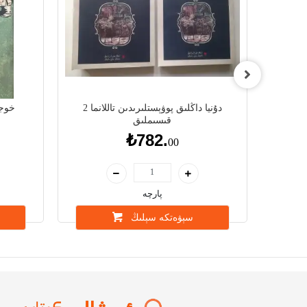
دۇنيا داڭلىق پوۋېستلىرىدىن تاللانما 2
خوجا
قىسىملىق
₺782.
00
پارچە
سېۋەتكە سېلىڭ