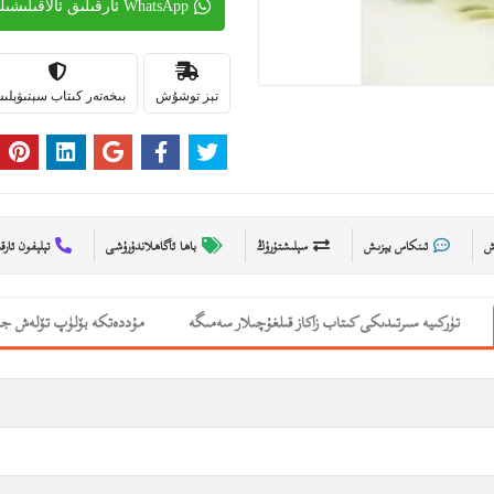
WhatsApp ئارقىلىق ئالاقىلىشىڭ
تېز توشۇش
بىخەتەر كىتاب سېتىۋېل
ىش
ئىنكاس يېزىش
سېلىشتۇرۇڭ
باھا ئاگاھلاندۇرۇشى
تېلېفون ئارق
تۈركىيە سىرتىدىكى كىتاب زاكاز قىلغۇچىلار سەمىگە
مۇددەتكە بۆلۈپ تۆلەش جە