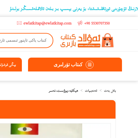
رىنى ئورتاقلىشىشتا، بۇ يەرنى بېسىپ بىز بىلەن ئالاقىلەشسىڭىز بولىدۇ
‫5000 لىرادىن يۇقىرى كىتاب سېتىۋالغۇچىلارغا تۈركىيە ئىچىگە ھەقسىز ئەۋەتىپ ېېرىلىدۇ
ewlatkitap@ewlatkitap.com
+90 5530707350
كىتاب تۈرلىرى
يېڭى قوشۇلغا
باش بەت
ئەدەبىيات
ھېكايە-پوۋىست-نەسىر