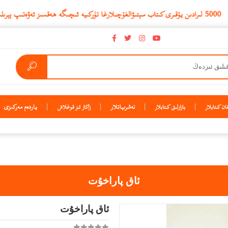
نەشرىياتلار
ياردەم مەركىزى
ن كىتابلار
بازارلىق كىتابلار
زاكاز ئىز قوغلاش
ئاق پاراخۇت
ئاق پاراخۇت