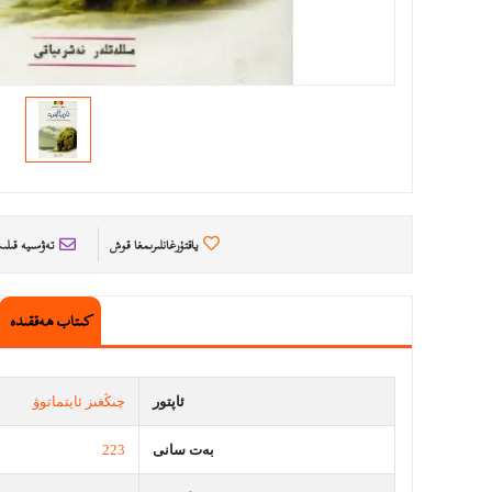
ياقتۇرغانلىرىمغا قوش
تەۋسىيە قىل
كىتاب ھەققىدە
ئاپتور
چىڭغىز ئايتماتوۋ
بەت سانى
223