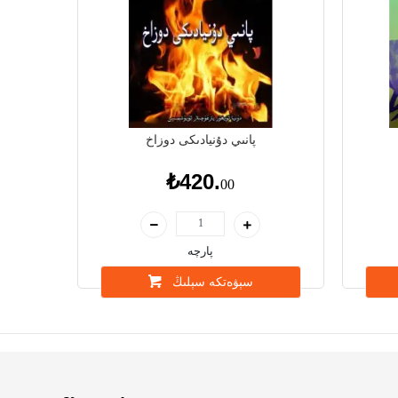
پانىي دۇنيادىكى دوزاخ
₺420.
00
پارچە
سېۋەتكە سېلىڭ