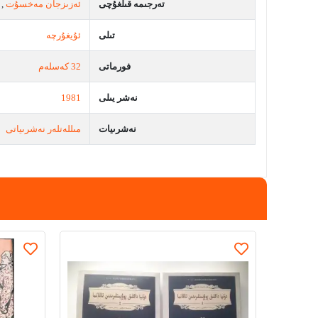
تەرجىمە قىلغۇچى
ئەزىزجان مەخسۇت
,
تىلى
ئۇيغۇرچە
فورماتى
32 كەسلەم
نەشر يىلى
1981
نەشرىيات
مىللەتلەر نەشرىياتى