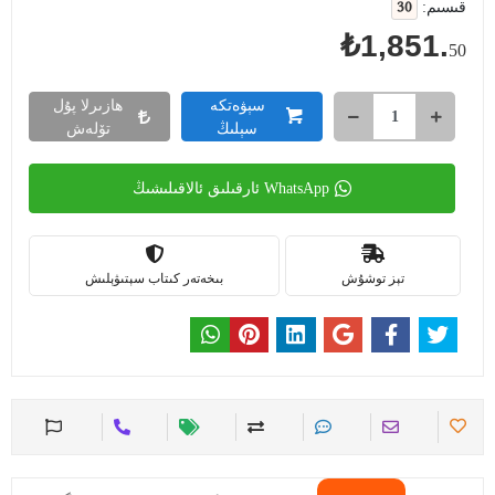
30
قىسىم:
₺1,851.
50
سېۋەتكە
ھازىرلا پۇل
سېلىڭ
تۆلەش
WhatsApp ئارقىلىق ئالاقىلىشىڭ
تېز توشۇش
بىخەتەر كىتاب سېتىۋېلىش