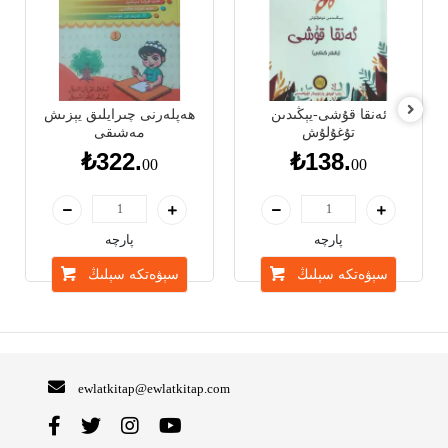
ئەنقا قۇشى-يېڭىدىن
ھەپلەرنى چىرايلىق يېزىش
تۇغۇلۇش
مەشىقى
₺322.
₺138.
00
00
پارچە
پارچە
سېۋەتكە سېلىڭ
سېۋەتكە سېلىڭ
ewlatkitap@ewlatkitap.com