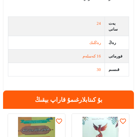
بەت
24
سانى
رەڭ
رەڭلىك
فورماتى
16 كەسلەم
قىسىم
30
بۇ كىتابلارغىمۇ قاراپ بېقىڭ