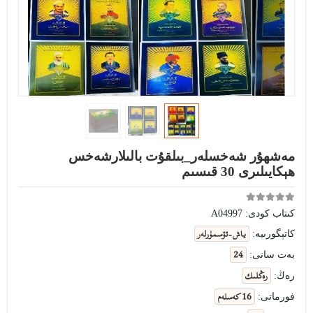
مەشھۇر شەخسلەر_بىلقۇت بالىلارشەخس
ھېكايىلىرى 30 قىسىم
كىتاب كودى:
A04997
ياش-ئۆسمۈرلەر
كاتېگورىيە:
24
بەت سانى:
رەڭلىك
رەڭ:
16 كەسلەم
فورماتى: