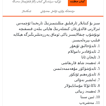
كىتاب ھەققىدە
تۈركىيە سىرتىدىكى كىتاب زاكاز قىلغۇچىلار سەمىگە
مۇددەتكە بۆلۈپ تۆلەش جەدىۋىلى
ئىنكاسلار
سىز بۇ كىتابلار ئارقىلىق مىللىتىمىزنىڭ تارىخىدا ئۆچمەس
ئىزلارنى قالدۇرغان كىشلەرنىڭ ھاياتى بىلەن قىسقىچە
تونۇشۇپ چىقالايسىز ياكى ئوماق پەرزەنتلىرىڭىزگە ھېكايە
قىلىپ بېرەلەيسىز.
1. ئابدۇخالىق ئۇيغۇر
2. ئابدۇقادىر داموللام
3. ئايخان ئانا
4. ئەھمەد شاھ قارىقاشى
5. ئابدۇشۈكۈر مۇھەممەدئىمىن
6. ئابدۇرەھىم ئۆتكۈر
7. ئەلشىر نەۋائى
8. ئاكا-ئۇكا مۇسابايىۋلار
9. ئەھمەد زىيائى
10. ئىبن سىنا
11. مەشرەپ