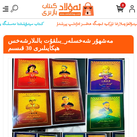
0
كىتاب سېتىۋېلىشتا مەسىلىگە يۇلۇق
مەشھۇر شەخسلەر_بىلقۇت بالىلارشەخس
ھېكايىلىرى 30 قىسىم