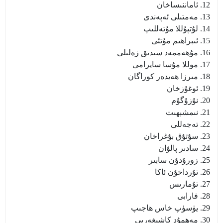
12. ئاماننىساخان
13. مەمتىلى ئەپەندى
14. لۇتپۇللا مۇتەللىپ
15. ئىبراھىم مۇتئى
16. مۇھەممەد سىدىق زەلىلى
17. موللا مۇسا سايرامى
18. مىرزا ھەيدەر كوراگان
19. ئوغۇزخان
20. نۇزۇگۇم
21. نىمشېھىت
22. تەجەللى
23. سۇتۇق بۇغراخان
24. سادىر پالۋان
25. زورۇدۇن سابىر
26. تۇرداخۇن ئاكا
27. تۇمارىس
28. فارابى
29. يۈسۈپ خاس ھاجىپ
30. مەھمۇد كاشىغەرىي