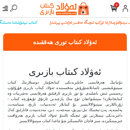
0
كىتاب سېتىۋېلىشتا مەسىلىگە ي
ئەۋلاد كىتاب تورى ھەققىدە
ئەۋلاد كىتاب بازىرى
دۇنيانىڭ ھەرقايسى جايلىرىدىكى كىتابخۇمار دوستلارنىڭ كىتاب
سېتىۋېلىشىنى ئاسانلاشتۇرۇش مەقسىتىدە ئەۋلاد كىتاب بازىرى قۇرۇلۇپ
رەسمىي ئىش باشلىدى. بۇ تور بازىرى ئارقىلىق ھەرقايسى نەشرىيات ۋە
كىتابخانىلاردا سېتىلىۋاتقان ئۈچ مىڭ پارچىدىن ئارتۇق ئۇيغۇرچە كىتاب -
ژۇرناللارنى سېتىۋالالايسىز. بۇ كىتابلار ئەدەبىيات، تارىخ، سىياسەت،
پەلسەپە، پەن-تېخنىكا، تىل-يېزىق، سەنئەت، دىن، مەدەنىيەت قاتارلىق كەڭ
دائىرىدىكى تېمىلارنى ئۆز ئىچىگە ئالىدۇ. ئەۋلاد كىتاب بازىرى ھەرۋاقىت
خىزمىتىڭىزدە، سىز قاچان خالىسىڭىز شۇ چاغدا كىتاب سېتىۋالالايسىز.