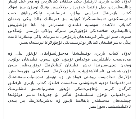
ئەۋلاد كىتاب بازىرى ئارقىلىق يېڭى چىققان كىتابلاردىن ۋە ھەر خىل ئېتىبار
پائالىيەتلەردىن دەل ۋاقتىدا خەۋەردار بولالايسىز. بۇنىڭ ئۈچۈن سىز ئەۋلاد
كىتاب بازىرىنىڭ ئەزاسى بولۇپ تىزىملىتىپ، ئېلېكتىرونلۇق خەت
ئادرېسىڭىزنى تەمىنلىسىڭىزلا كۇپايە. بىز قەرەللىك ھالدا يېڭى چىققان
كىتابلار، ئالاھىدە تەۋسىيە قىلىنغان ئەسەرلەر ۋە باھا چۈشۈرۈش
پائالىيەتلىرى ھەققىدىكى ئۇچۇرلارنى سىزگە يوللاپ تۇرىمىز. بۇنىڭدىن
سىرت، سىز ئۆزىڭىز قىزىقىدىغان يازغۇچى، نەشرىيات ياكى تېمىلارغا ئائىت
يېڭى نەشر قىلىنغان كىتابلار توغرىسىدىكى ئۇچۇرلارغا ئېرىشەلەيسىز.
ئەۋلاد كىتاب بازىرى يوقىتىلىشقا مەجبۇرلىنىۋاتقان ئۇيغۇر تىلى ۋە
مەدەنىيەت بايلىقلىرىنى قوغداش ئۈچۈن كۈچ سەرپ قىلىدىغان بولۇپ،
ۋەتەن ئىچى-سىرتىدا نەشر قىلىنغان كىتابلارنىڭ ئوقۇرمەنلەر بىلەن
ئۇچرىشىشىنى ئاسانلاشتۇرۇپ، يازغۇچىلارنىڭ ئەمگىكىنى ھۆرمەتلەش،
ئۇلارنىڭ ئىجادىيەت روھىنى قوغداش ۋە ئۇيغۇر ئەدەبىيات-سەنئىتىنىڭ
تەرەققىياتىغا تۆھپە قوشۇشنى مەقسەت قىلىدۇ، كىتاب بازىرى ئارقىلىق
كىرگەن كىرىم مۇھاجىرەتتىكى ئۇيغۇر نەشرىياتچىلىق ئىشلىرىنىڭ
تەرەققىياتى ئۈچۈن ئىشلىتىلىدۇ. ئەگەر بۇ جەرياندا نەشر ھوقۇقىغا
چېتىلىدىغان مەسىلىلەر بايقالسا ئاپتور ۋە نەشرىياتلارنىڭ بىز بىلەن
ئالاقىلىشىشىنى سورايمىز.