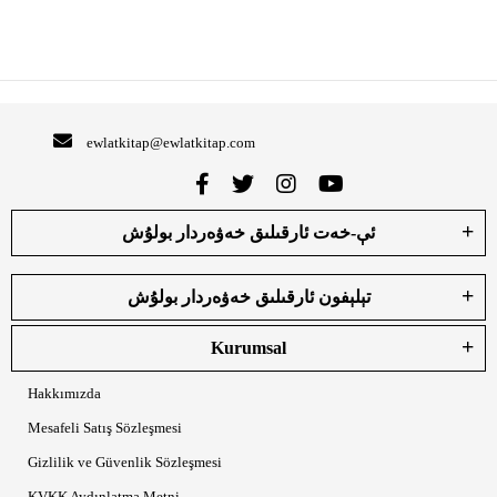
ewlatkitap@ewlatkitap.com
ئې-خەت ئارقىلىق خەۋەردار بولۇش
تېلېفون ئارقىلىق خەۋەردار بولۇش
Kurumsal
Hakkımızda
Mesafeli Satış Sözleşmesi
Gizlilik ve Güvenlik Sözleşmesi
KVKK Aydınlatma Metni