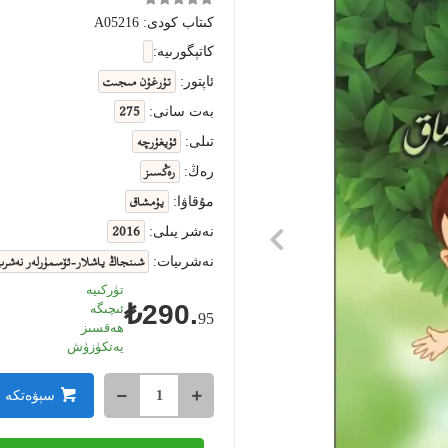
كىتاب كودى:
A05216
كاتېگورىيە:
تۇرغۇن مىجىت
ئاپتور:
275
بەت سانى:
ئۇيغۇرچە
تىلى:
رەڭسىز
رەڭ:
يۇمشاق
مۇقاۋا:
2016
نەشر يىلى:
شىنجاڭ ياشلار-ئۆسمۈرلەر نەشرىي
نەشرىيات:
تۈركىيە
₺290.
ئىچىگە
95
ھەقسىز
يەتكۈزۈش
سېۋەتكە 