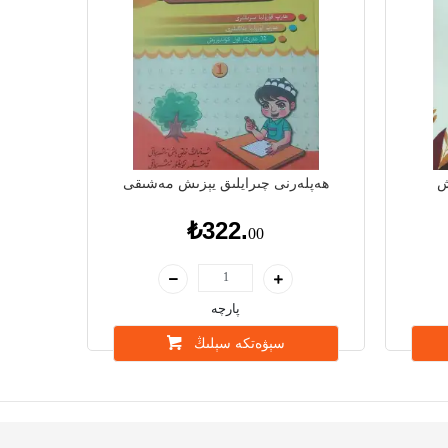
ش
ھەپلەرنى چىرايلىق يېزىش مەشىقى
₺322.
00
پارچە
سېۋەتكە سېلىڭ