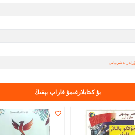
رلەر نەشرىياتى
بۇ كىتابلارغىمۇ قاراپ بېقىڭ