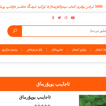
نەشرىياتلار
ياردەم مەركىزى
ن كىتابلار
بازارلىق كىتابلار
زاكاز ئىز قوغلاش
ئاجايىپ يوپۇرماق
ئاجايىپ يوپۇرماق