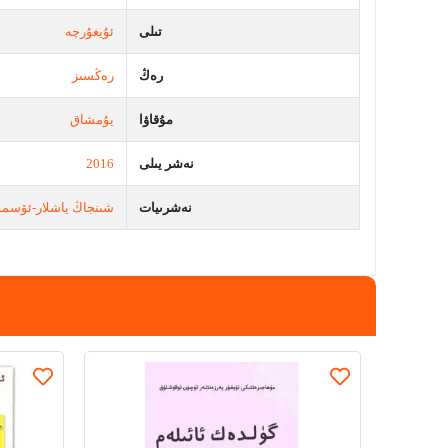
تىلى
ئۇيغۇرچە
رەڭ
رەڭسىز
مۇقاۋا
يۇمشاق
نەشر يىلى
2016
نەشرىيات
شىنجاڭ ياشلار-ئۆسمۈ