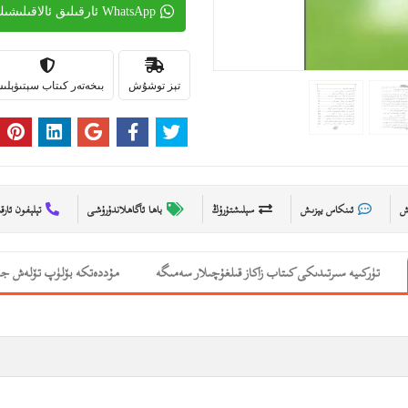
WhatsApp ئارقىلىق ئالاقىلىشىڭ
تېز توشۇش
بىخەتەر كىتاب سېتىۋېل
ىش
ئىنكاس يېزىش
سېلىشتۇرۇڭ
باھا ئاگاھلاندۇرۇشى
تېلېفون ئارق
تۈركىيە سىرتىدىكى كىتاب زاكاز قىلغۇچىلار سەمىگە
مۇددەتكە بۆلۈپ تۆلەش جە