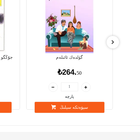
گۈلدەك ئائىلەم
جۇڭگو ب
₺264.
50
پارچە
سېۋەتكە سېلىڭ