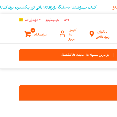
كىتاب سېتىۋېلىشتا مەسىلىگە يۇلۇققاندا ياكى تور بېكىتىمىزدە يوق كىتابلارنىڭ ئۇچۇرى
ئالاقە
ياردەم مەركىزى
ئۇيغۇرچه
كىرىش
0
يەتكۈزۈش
ئەزا
سېۋەتتىكىلەر
رايون تاللاش
بولۇش
بۇ يەرنى بېسىپلا نەق مەيدان ئالاقىلىشىڭ