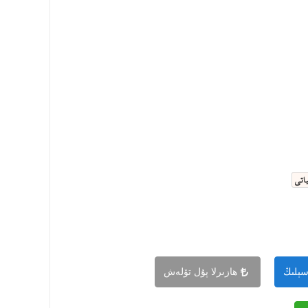
اتى
سېلىڭ
ھازىرلا پۇل تۆلەش