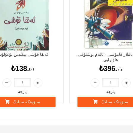
الىلار قامۇسى - ئالەم بوشلۇقى،
ئەنقا قۇشى-يېڭىدىن تۇغۇلۇ
ھاۋارايى
₺138.
₺396.
00
75
پارچە
پارچە
سېۋەتكە سېلىڭ
سېۋەتكە سېلىڭ