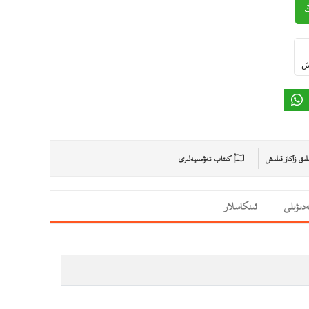
ىش
ىلىق زاكاز قىلىش
كىتاب تەۋسىيەلىرى
دىۋىلى
ئىنكاسلار