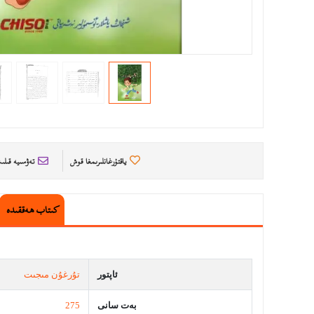
ياقتۇرغانلىرىمغا قوش
تەۋسىيە قىل
كىتاب ھەققىدە
ئاپتور
تۇرغۇن مىجىت
بەت سانى
275