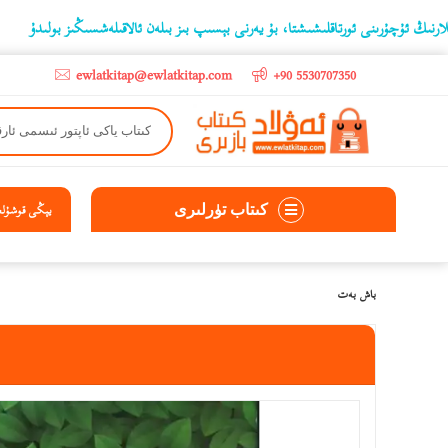
ىنى ئورتاقلىشىشتا، بۇ يەرنى بېسىپ بىز بىلەن ئالاقىلەشسىڭىز بولىدۇ
‫5000 لىرادىن يۇقىرى كىتاب سېتىۋالغۇچىلارغا تۈركىيە ئىچىگە ھەقسىز ئەۋەتىپ ېېرىلىدۇ
ewlatkitap@ewlatkitap.com
+90 5530707350
كىتاب تۈرلىرى
يېڭى قوشۇلغا
باش بەت